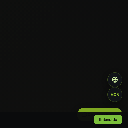
MXN
Chat en linea
Entendido