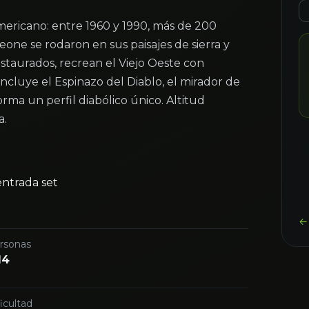
ericano: entre 1960 y 1990, más de 200
ne se rodaron en sus paisajes de sierra y
estaurados, recrean el Viejo Oeste con
 incluye el Espinazo del Diablo, el mirador de
ma un perfil diabólico único. Altitud
a.
entrada set
← 
rsonas
14
icultad