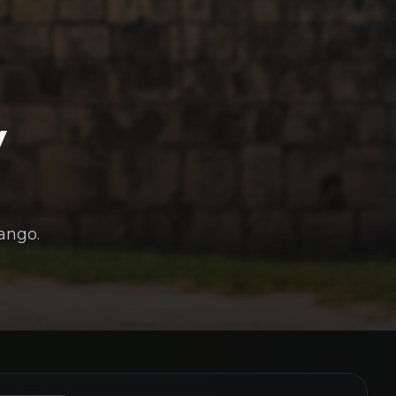
y
rango.