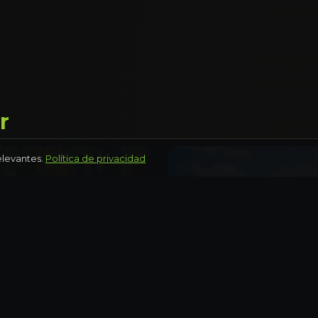
r
elevantes.
Política de privacidad
 MÉXICO
AGUASCALIENTES
co, Coyoacán y Frida
Recorrido por la Feria 
Marcos y centro histór
eto
Medio día