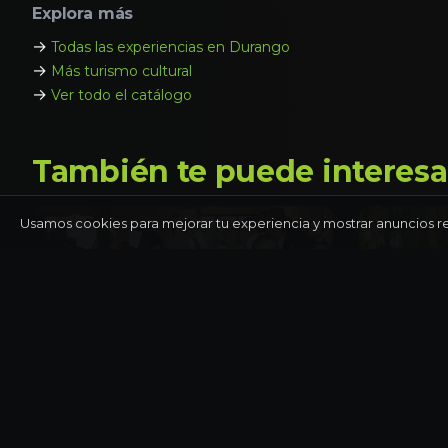
Explora más
→
Todas las experiencias en Durango
→
Más turismo cultural
→
Ver todo el catálogo
También te puede interesa
Usamos cookies para mejorar tu experiencia y mostrar anuncios r
OAXACA
CIUDAD DE
Pueblos del valle: Teotitlán y
Xochimil
Mitla
Kahlo
Día completo
Día compl