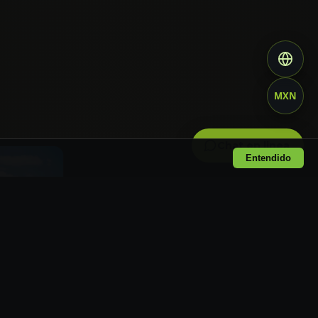
MXN
Chat en linea
Entendido
de San
ico