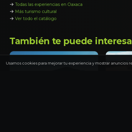
→
Todas las experiencias en Oaxaca
→
Más turismo cultural
→
Ver todo el catálogo
También te puede interesa
Usamos cookies para mejorar tu experiencia y mostrar anuncios r
OAXACA
OAXACA
Hierve el Agua y mezcal
Monte Al
artesanal
Oaxaca
Día completo
Medio día