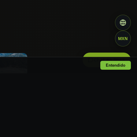
MXN
Chat en linea
Entendido
 chef y