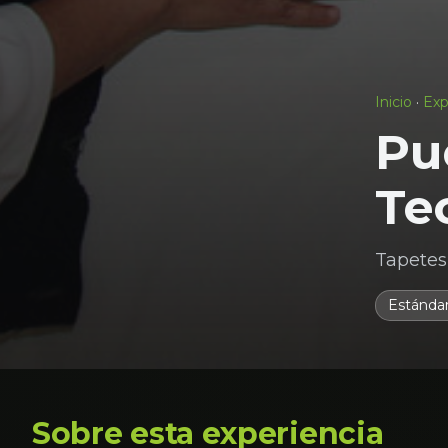
Inicio
·
Exp
Pue
Teo
Tapetes 
Estánda
Sobre esta experiencia