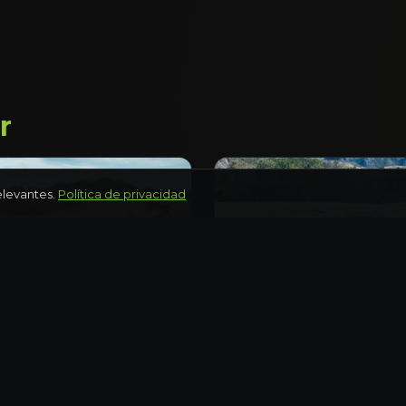
r
elevantes.
Política de privacidad
OAXACA
bán y centro de
Hierve el Agua privado:
cata de mezcal en el
acantilado
Día completo