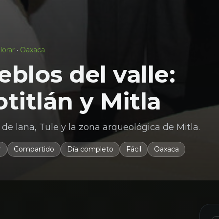
lorar
·
Oaxaca
blos del valle:
titlán y Mitla
de lana, Tule y la zona arqueológica de Mitla.
r
Compartido
Día completo
Fácil
Oaxaca