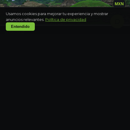
MXN
Usamos cookies para mejorar tu experiencia y mostrar
anuncios relevantes.
Política de privacidad
Entendido
VERACRUZ
El Tajín y Voladores de Papantla
Día completo
VERACRUZ
Veracruz Extremo — rafting Filobobos + zona
arqueológica Tajín
2 días