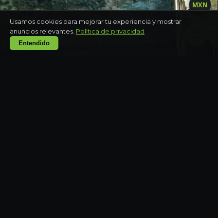
MXN
Usamos cookies para mejorar tu experiencia y mostrar
anuncios relevantes.
Política de privacidad
Entendido
YUCATÁN
Snorkel en cenotes de Homún
Medio día
YUCATÁN
Ruta Puuc: Uxmal, Kabah y Sayil