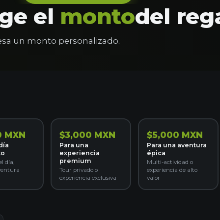
ige el
monto
del reg
resa un monto personalizado.
0 MXN
$3,000 MXN
$5,000 MXN
día
Para una
Para una aventura
to
experiencia
épica
premium
l día,
Multi-actividad o
ventura
Tour privado o
experiencia de alto
experiencia exclusiva
valor