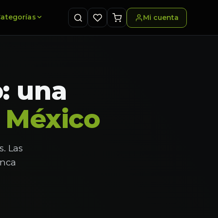
ategorías
Mi cuenta
o: una
n México
. Las
unca