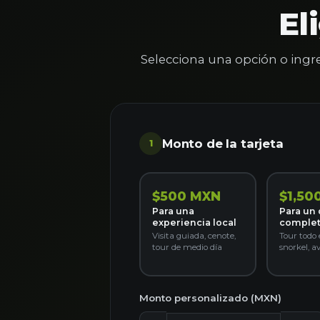
El
Selecciona una opción o ing
Monto de la tarjeta
1
$500 MXN
$1,50
Para una
Para un 
experiencia local
comple
Visita guiada, cenote,
Tour todo e
tour de medio día
snorkel, a
Monto personalizado (MXN)