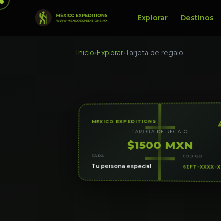
Explorar
Destinos
Inicio
›
Explorar
›
Tarjeta de regalo
MEXICO EXPEDITIONS
TARJETA DE REGALO
$1500 MXN
PARA
CÓDIGO
Tu persona especial
GIFT-XXXX-X