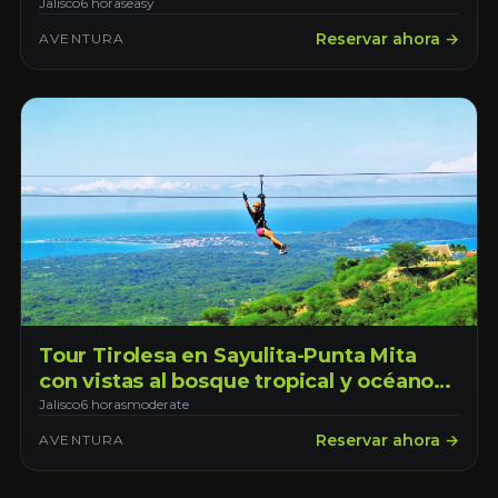
Jalisco
6 horas
easy
Reservar ahora →
AVENTURA
Tour Tirolesa en Sayulita-Punta Mita
con vistas al bosque tropical y océano
de Nayarit. Saliendo desde Tepic
Jalisco
6 horas
moderate
Reservar ahora →
AVENTURA