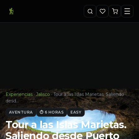
Experiencias
·
Jalisco
·
Tour a las Islas Marietas. Saliendo
desd…
AVENTURA
⏱ 6 HORAS
EASY
Tour a las Islas Marietas.
Saliendo desde Puerto