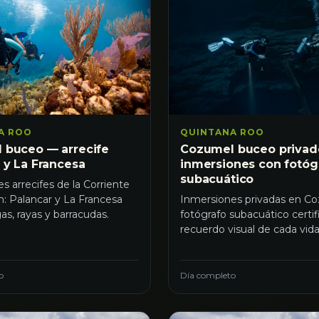
QUINTANA ROO
A ROO
Cozumel buceo priva
 buceo — arrecife
inmersiones con fotóg
 y La Francesa
subacuático
s arrecifes de la Corriente
Inmersiones privadas en C
: Palancar y La Francesa
fotógrafo subacuático certif
as, rayas y barracudas.
recuerdo visual de cada vid
o
Día completo