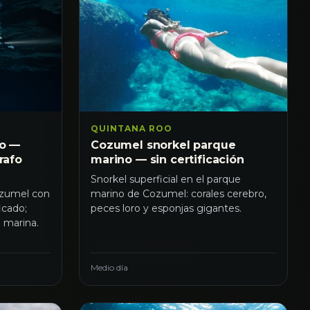
QUINTANA ROO
do —
Cozumel snorkel parque
rafo
marino — sin certificación
Snorkel superficial en el parque
ozumel con
marino de Cozumel: corales cerebro,
icado;
peces loro y esponjas gigantes.
a marina.
Medio día