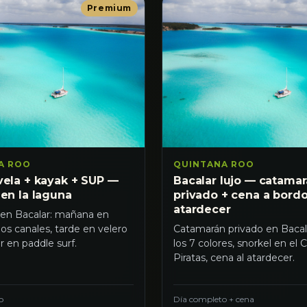
Premium
A ROO
QUINTANA ROO
vela + kayak + SUP —
Bacalar lujo — catama
 en la laguna
privado + cena a bordo
atardecer
 en Bacalar: mañana en
los canales, tarde en velero
Catamarán privado en Bacala
r en paddle surf.
los 7 colores, snorkel en el 
Piratas, cena al atardecer.
o
Día completo + cena