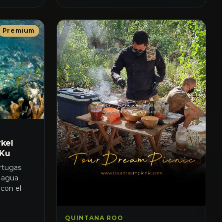
Premium
kel
-Ku
rtugas
 agua
con el
QUINTANA ROO