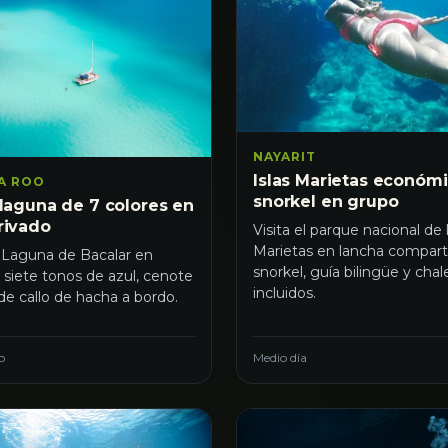
NAYARIT
Islas Marietas económi
A ROO
snorkel en grupo
 laguna de 7 colores en
rivado
Visita el parque nacional de l
Marietas en lancha compart
 Laguna de Bacalar en
snorkel, guía bilingüe y cha
 siete tonos de azul, cenote
incluidos.
de callo de hacha a bordo.
o
Medio día