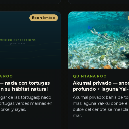
Económico
A ROO
QUINTANA ROO
— nada con tortugas
Akumal privado — snor
n su hábitat natural
profundo + laguna Yal
gar de las tortugas): nado
Akumal privado: bahía de to
tortugas verdes marinas en
más laguna Yal-Ku donde el
norkel y rayas.
dulce del cenote se mezcla 
mar.