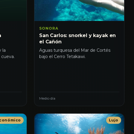
SONORA
a
San Carlos: snorkel y kayak en
el Cañón
 la
Aguas turquesa del Mar de Cortés
 cueva.
bajo el Cerro Tetakawi.
Medio día
conómico
Lujo