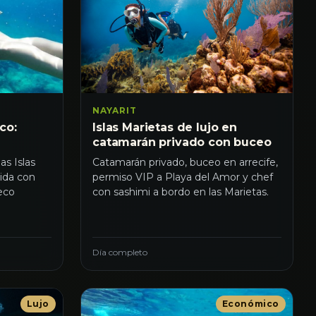
NAYARIT
Islas Marietas de lujo en
co:
catamarán privado con buceo
Catamarán privado, buceo en arrecife,
as Islas
permiso VIP a Playa del Amor y chef
ida con
con sashimi a bordo en las Marietas.
leco
Día completo
Lujo
Económico