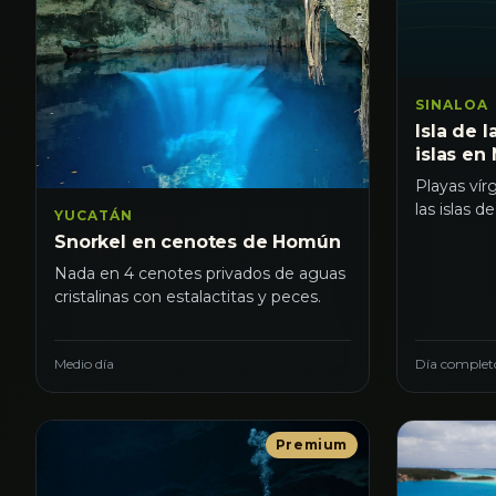
SINALOA
Isla de l
islas en
Playas vír
las islas d
YUCATÁN
Snorkel en cenotes de Homún
Nada en 4 cenotes privados de aguas
cristalinas con estalactitas y peces.
Medio día
Día complet
Premium