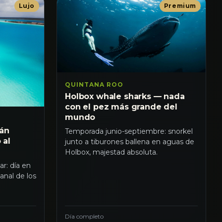
Lujo
Premium
QUINTANA ROO
Holbox whale sharks — nada
con el pez más grande del
mundo
rán
Temporada junio-septiembre: snorkel
 al
junto a tiburones ballena en aguas de
Holbox, majestad absoluta.
r: día en
Canal de los
Día completo