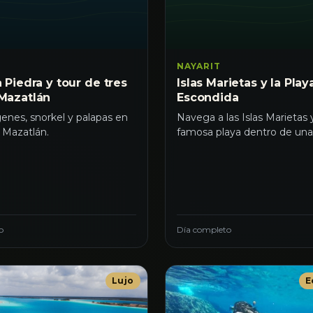
NAYARIT
a Piedra y tour de tres
Islas Marietas y la Play
 Mazatlán
Escondida
genes, snorkel y palapas en
Navega a las Islas Marietas y
e Mazatlán.
famosa playa dentro de una
o
Día completo
Lujo
E