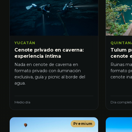
YUCATÁN
QUINTAN
Cenote privado en caverna:
Tulum pr
experiencia íntima
cenote e
Nada en cenote de caverna en
Ruinas may
formato privado con iluminación
formato p
exclusiva, guía y picnic al borde del
cenote ina
agua.
Medio día
Día complet
Premium