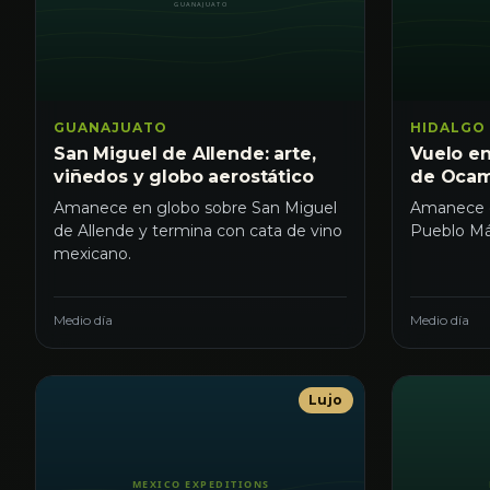
GUANAJUATO
HIDALGO
San Miguel de Allende: arte,
Vuelo e
viñedos y globo aerostático
de Oca
Amanece en globo sobre San Miguel
Amanece e
de Allende y termina con cata de vino
Pueblo Má
mexicano.
Medio día
Medio día
Lujo