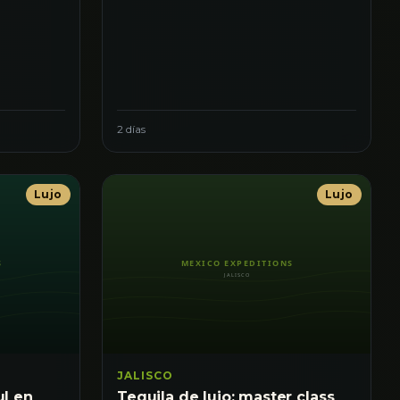
2 días
Lujo
Lujo
JALISCO
ul en
Tequila de lujo: master class