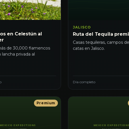
JALISCO
os en Celestún al
Ruta del Tequila prem
er
Casas tequileras, campos d
ás de 30,000 flamencos
catas en Jalisco.
 lancha privada al
.
o
Día completo
Premium