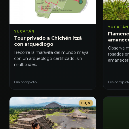
YUCATÁN
YUCATÁN
Flamenc
Tour privado a Chichén Itzá
amanec
con arqueólogo
Observa m
Recorre la maravilla del mundo maya
rosados en
con un arqueólogo certificado, sin
amanecer
multitudes.
Día completo
Día complet
Lujo