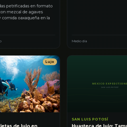
as petrificadas en formato
 con mezcal de agaves
 y comida oaxaqueña en la
o
Medio día
Lujo
SAN LUIS POTOSÍ
rietas de lujo en
Huasteca de lujo: Tam