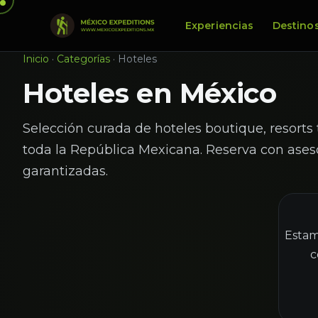
Experiencias
Destino
Inicio
·
Categorías
·
Hoteles
Hoteles en México
Selección curada de hoteles boutique, resorts 
toda la República Mexicana. Reserva con aseso
garantizadas.
Estam
c