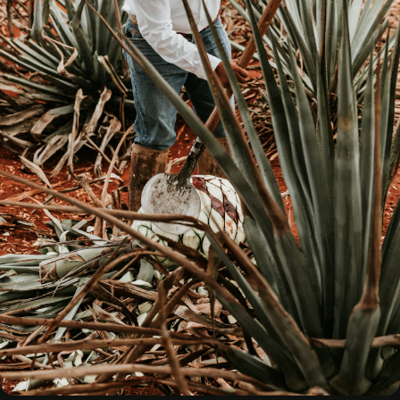
cerca península desértica, oasis, islas, manglares, sierras
áridas y uno de los entornos marinos más ricos del
planeta y dejar tiempo para que aparezcan esos detalles
que no suelen entrar en un itinerario rígido. Quien quiera
una experiencia breve encontrará suficientes imperdibles
para una escapada intensa; quien tenga más días
descubrirá que el estado se abre mejor cuando se recorre
sin prisa y con curiosidad.