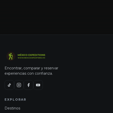
suficientes
suelen entrar en un
imperdibles para una
itinerario rígido.
escapada intensa;
Quien quiera una
quien tenga más
experiencia breve
días descubrirá que
encontrará
el estado se abre
suficientes
mejor cuando se
imperdibles para una
recorre sin prisa y
escapada intensa;
con curiosidad.
quien tenga más
días descubrirá que
el estado se abre
mejor cuando se
recorre sin prisa y
Encontrar, comparar y reservar
con curiosidad.
experiencias con confianza.
EXPLORAR
Destinos