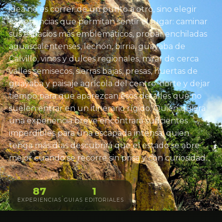
idea no es correr de un punto a otro, sino elegir
experiencias que permitan sentir el lugar: caminar
sus espacios más emblemáticos, probar enchiladas
aguascalentenses, lechón, birria, guayaba de
Calvillo, vinos y dulces regionales, mirar de cerca
valles semisecos, sierras bajas, presas, huertas de
guayaba y paisaje agrícola del centro-norte y dejar
tiempo para que aparezcan esos detalles que no
suelen entrar en un itinerario rígido. Quien quiera
una experiencia breve encontrará suficientes
imperdibles para una escapada intensa; quien
tenga más días descubrirá que el estado se abre
mejor cuando se recorre sin prisa y con curiosidad.
87
1
·
EXPERIENCIAS
GUIAS EDITORIALES