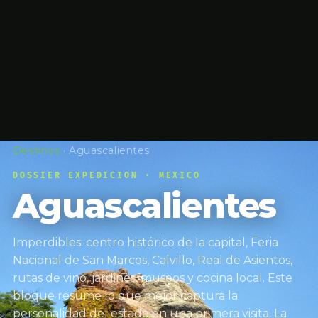
Destinos
·
Aguascalientes
DOSSIER EXPEDICION · MEXICO
Aguascalientes
Imperdibles: centro histórico de la capital, Feria
Nacional de San Marcos, Calvillo, Real de Asientos,
rutas de vino, jardines, museos y cocina local. Este
bloque resume lo que mejor captura la
personalidad del estado en una primera visita. La