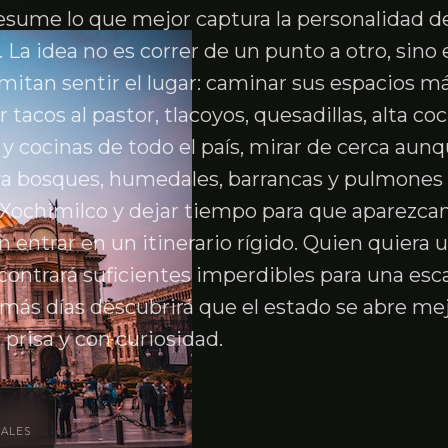
resume lo que mejor captura la personalidad d
 La idea no es correr de un punto a otro, sino 
mitan sentir el lugar: caminar sus espacios m
acos al pastor, tlacoyos, quesadillas, alta coc
s y cocinas de todo el país, mirar de cerca aun
a bosques, humedales, barrancas y pulmones
ochimilco y dejar tiempo para que aparezca
n entrar en un itinerario rígido. Quien quiera 
contrará suficientes imperdibles para una es
 más días descubrirá que el estado se abre me
 prisa y con curiosidad.
IALES