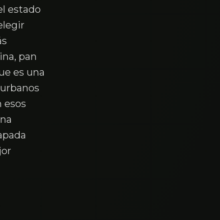
el estado
elegir
ás
ina, pan
que es una
 urbanos
n esos
una
capada
jor