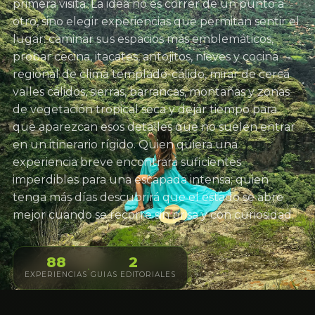
primera visita. La idea no es correr de un punto a
otro, sino elegir experiencias que permitan sentir el
lugar: caminar sus espacios más emblemáticos,
probar cecina, itacates, antojitos, nieves y cocina
regional de clima templado-cálido, mirar de cerca
valles cálidos, sierras, barrancas, montañas y zonas
de vegetación tropical seca y dejar tiempo para
que aparezcan esos detalles que no suelen entrar
en un itinerario rígido. Quien quiera una
experiencia breve encontrará suficientes
imperdibles para una escapada intensa; quien
tenga más días descubrirá que el estado se abre
mejor cuando se recorre sin prisa y con curiosidad.
88
2
·
EXPERIENCIAS
GUIAS EDITORIALES