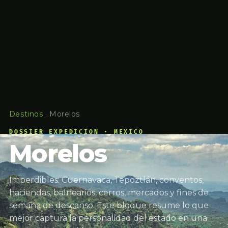
Destinos
·
Morelos
DOSSIER EXPEDICION · MEXICO
Morelos
Imperdibles: Cuernavaca, Tepoztlán, conventos,
haciendas, balnearios, cerros, mercados y fines de
semana de descanso. Este bloque resume lo que
mejor captura la personalidad del estado en una