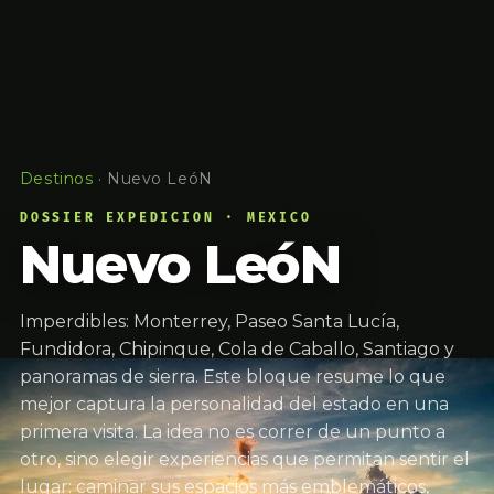
Destinos
·
Nuevo LeóN
DOSSIER EXPEDICION · MEXICO
Nuevo LeóN
Imperdibles: Monterrey, Paseo Santa Lucía,
Fundidora, Chipinque, Cola de Caballo, Santiago y
panoramas de sierra. Este bloque resume lo que
mejor captura la personalidad del estado en una
primera visita. La idea no es correr de un punto a
otro, sino elegir experiencias que permitan sentir el
lugar: caminar sus espacios más emblemáticos,