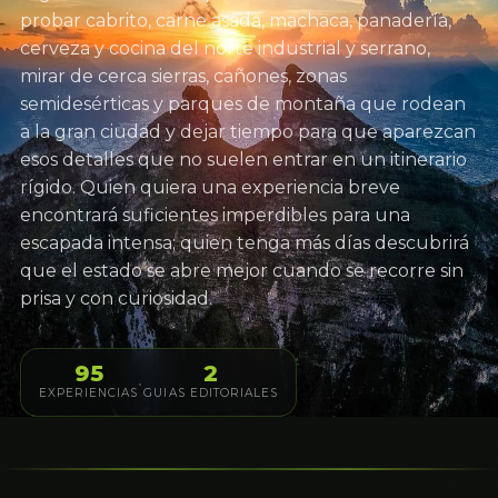
probar cabrito, carne asada, machaca, panadería,
cerveza y cocina del norte industrial y serrano,
mirar de cerca sierras, cañones, zonas
semidesérticas y parques de montaña que rodean
a la gran ciudad y dejar tiempo para que aparezcan
esos detalles que no suelen entrar en un itinerario
rígido. Quien quiera una experiencia breve
encontrará suficientes imperdibles para una
escapada intensa; quien tenga más días descubrirá
que el estado se abre mejor cuando se recorre sin
prisa y con curiosidad.
95
2
·
EXPERIENCIAS
GUIAS EDITORIALES