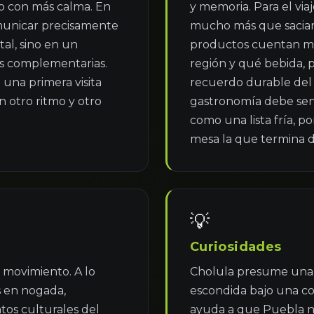
 con más calma. En 
y memoria. Para el viaj
unicar precisamente 
mucho más que saciar 
l, sino en un 
productos cuentan me
s complementarias. 
región y qué bebida, p
na primera visita 
recuerdo durable del v
 otro ritmo y otro 
gastronomía debe sen
como una lista fría, 
mesa la que termina d
💡
Curiosidades
movimiento. A lo 
Cholula presume una d
 en nogada, 
escondida bajo una col
ntos culturales del 
ayuda a que Puebla no