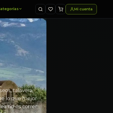
ategorías
Mi cuenta
eos, talavera,
me lo que mejor
dea no es correr