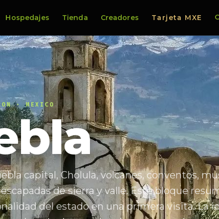
C
Hospedajes
Tienda
Creadores
Tarjeta MXE
ION · MEXICO
ebla
ebla capital, Cholula, volcanes, conventos, mus
escapadas de sierra y valle. Este bloque resu
onalidad del estado en una primera visita. La i