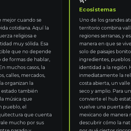
Ecosistemas
e mejor cuando se 
Uno de los grandes atr
ida cotidiana. Aquí la 
territorio combina vall
uerza religiosa e 
regiones serranas, y e
tidad muy sólida. Esa 
manera en que se vive, 
cible que no depende 
solo de paisajes bonitos
 de formas de hablar, 
ingredientes, pueblos
 En muchos casos, la 
identidad a la región. 
, calles, mercados, 
inmediatamente la rela
ía organizan la 
costa abierta, un vall
l estado también 
seco y amplio. Para un
 la música que 
convierte el hub estat
 pueblo, el 
vuelve una puerta de 
quitectura que cuenta 
mexicano de manera m
vale mucho por sus 
descubrir cómo la nat
ntre pasado y 
por qué ciertos rinco