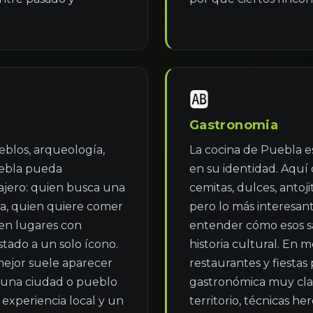
🆎
Gastronomia
eblos, arqueología, 
La cocina de Puebla es
ebla pueda 
en su identidad. Aquí
ajero: quien busca una 
cemitas, dulces, antoj
a, quien quiere comer 
pero lo más interesante
en lugares con 
entender cómo esos sab
stado a un solo ícono. 
historia cultural. En m
jor suele aparecer 
restaurantes y fiestas
: una ciudad o pueblo 
gastronómica muy clar
experiencia local y un 
territorio, técnicas h