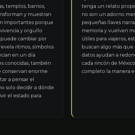
, templos, barrios, 
tenga un relato propio
nsforman y muestran 
no son un adorno men
son importantes porque 
pequeñas llaves narrati
ivencia y orgullo 
memoria y vuelven más
ta puede cambiar por 
útiles para viajeros, 
evela ritmos, símbolos 
buscan algo más que u
cian en un día 
datos ayudan a redonde
s conocidas, también 
cada rincón de México
e conservan enorme 
completo la manera en
ar a pensar el 
o solo decidir a dónde 
ir el estado para 