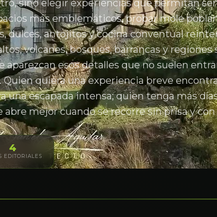
tro, sino elegir experiencias que permitan sent
pacios más emblemáticos, probar mole poblano
, dulces, antojitos y cocina conventual reinte
altos, volcanes, bosques, barrancas y regiones 
 aparezcan esos detalles que no suelen entra
do. Quien quiera una experiencia breve encontra
a una escapada intensa; quien tenga más días
e abre mejor cuando se recorre sin prisa y con
4
S EDITORIALES