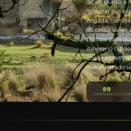
de un punto a o
caminar sus es
nogada, cemitas
de cerca valles 
tiempo para que
itinerario rígi
imperdibles par
que el estado s
89
·
EXPERIENCIAS
GUIA