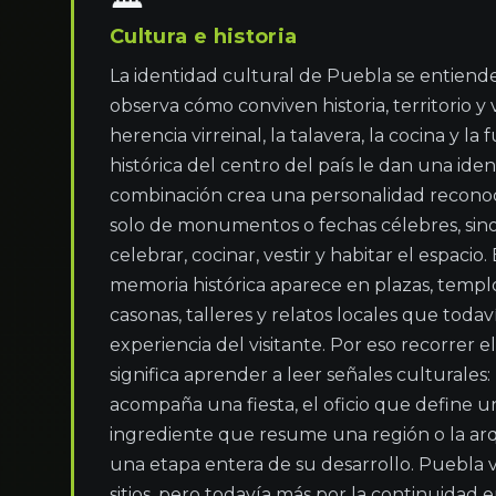
Cultura e historia
La identidad cultural de Puebla se entiend
observa cómo conviven historia, territorio y v
herencia virreinal, la talavera, la cocina y la f
histórica del centro del país le dan una iden
combinación crea una personalidad recono
solo de monumentos o fechas célebres, sino
celebrar, cocinar, vestir y habitar el espacio.
memoria histórica aparece en plazas, templos
casonas, talleres y relatos locales que todav
experiencia del visitante. Por eso recorrer e
significa aprender a leer señales culturales:
acompaña una fiesta, el oficio que define un
ingrediente que resume una región o la ar
una etapa entera de su desarrollo. Puebla 
sitios, pero todavía más por la continuidad e