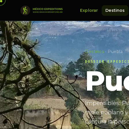
Explorar
Destinos
Destinos
·
Puebla
DOSSIER EXPEDIC
Pu
Imperdibles: Pu
mole poblano y 
captura la pers