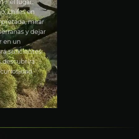
ir el lugar:
, chiles en
rpretada, mirar
serranas y dejar
r en un
rá suficientes
 descubrirá
 curiosidad.