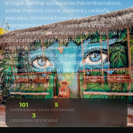
el lugar: caminar sus espacios más emblemáticos,
probar mariscos, cocina yucateca y caribeña,
pescados, coctelería tropical y propuestas
internacionales, mirar de cerca selva tropical,
manglares, cenotes, arrecifes coralinos, lagunas y
costa caribeña y dejar tiempo para que aparezcan
esos detalles que no suelen entrar en un itinerario
rígido. Quien quiera una experiencia breve
encontrará suficientes imperdibles para una
escapada intensa; quien tenga más días descubrirá
que el estado se abre mejor cuando se recorre sin
prisa y con curiosidad.
101
5
·
·
EXPERIENCIAS
GUIAS EDITORIALES
3
CATEGORIAS DESTACADAS