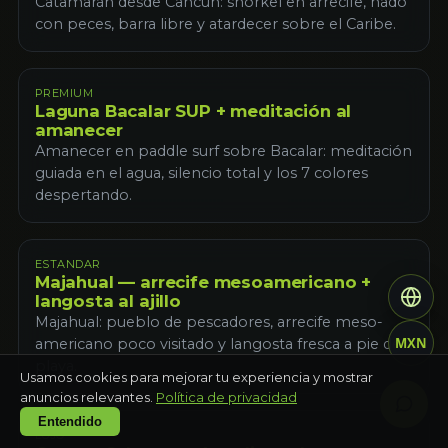
Catamarán desde Cancún: snorkel en arrecife, nado
con peces, barra libre y atardecer sobre el Caribe.
PREMIUM
Laguna Bacalar SUP + meditación al
amanecer
Amanecer en paddle surf sobre Bacalar: meditación
guiada en el agua, silencio total y los 7 colores
despertando.
ESTANDAR
Majahual — arrecife mesoamericano +
langosta al ajillo
Majahual: pueblo de pescadores, arrecife meso-
MXN
americano poco visitado y langosta fresca a pie de
playa.
Usamos cookies para mejorar tu experiencia y mostrar
anuncios relevantes.
Política de privacidad
Entendido
LUJO