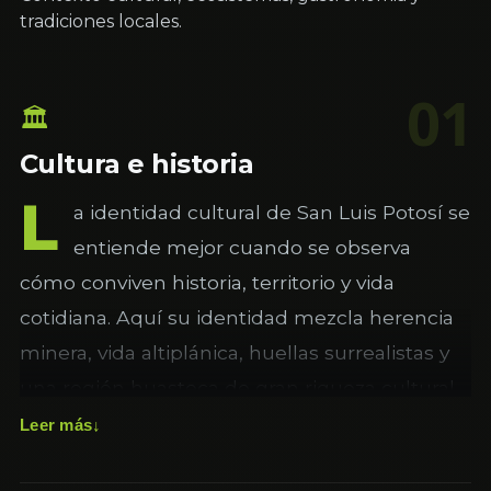
tradiciones locales.
01
🏛
Cultura e historia
L
a identidad cultural de San Luis Potosí se
entiende mejor cuando se observa
cómo conviven historia, territorio y vida
cotidiana. Aquí su identidad mezcla herencia
minera, vida altiplánica, huellas surrealistas y
una región huasteca de gran riqueza cultural.
Esa combinación crea una personalidad
Leer más
reconocible que no depende solo de