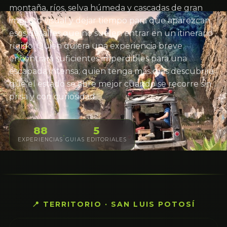
montaña, ríos, selva húmeda y cascadas de gran
impacto visual y dejar tiempo para que aparezcan
esos detalles que no suelen entrar en un itinerario
rígido. Quien quiera una experiencia breve
encontrará suficientes imperdibles para una
escapada intensa; quien tenga más días descubrirá
que el estado se abre mejor cuando se recorre sin
prisa y con curiosidad.
88
5
·
EXPERIENCIAS
GUIAS EDITORIALES
📍 TERRITORIO · SAN LUIS POTOSÍ