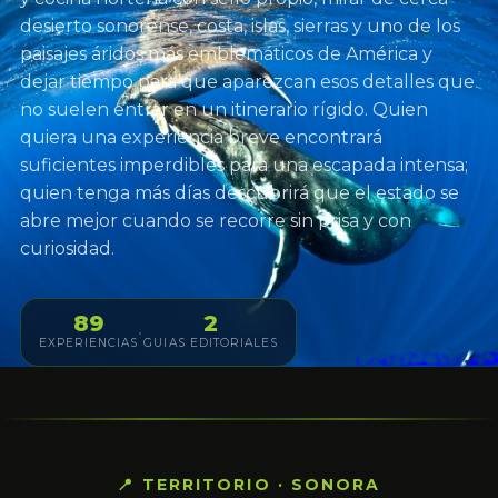
desierto sonorense, costa, islas, sierras y uno de los
paisajes áridos más emblemáticos de América y
dejar tiempo para que aparezcan esos detalles que
no suelen entrar en un itinerario rígido. Quien
quiera una experiencia breve encontrará
suficientes imperdibles para una escapada intensa;
quien tenga más días descubrirá que el estado se
abre mejor cuando se recorre sin prisa y con
curiosidad.
89
2
·
EXPERIENCIAS
GUIAS EDITORIALES
📍 TERRITORIO · SONORA