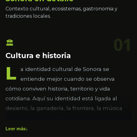
Contexto cultural, ecosistemas, gastronomia y
tradiciones locales.
01
🏛
Cultura e historia
L
a identidad cultural de Sonora se
entiende mejor cuando se observa
cómo conviven historia, territorio y vida
cotidiana. Aquí su identidad está ligada al
desierto, la ganadería, la frontera, la música
del norte y una tradición culinaria poderosa.
Esa combinación crea una personalidad
Leer más