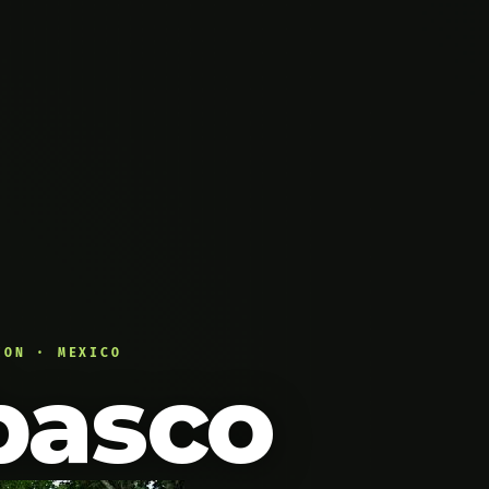
ION · MEXICO
basco