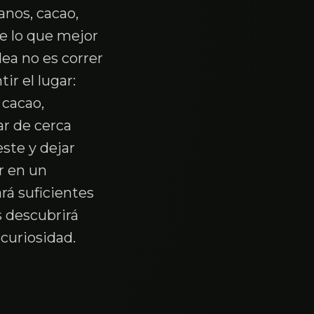
anos, cacao,
e lo que mejor
dea no es correr
ir el lugar:
 cacao,
ar de cerca
este y dejar
r en un
rá suficientes
 descubrirá
 curiosidad.