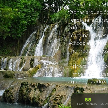
Imperdibles: Vi
zonas arqueoló
captura la pers
de un punto a o
caminar sus es
chocolate, pesc
humedales, ríos,
tiempo para que
itinerario rígi
imperdibles par
que el estado s
88
·
EXPERIENCIAS
GUIA