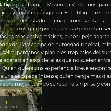
llahermosa, Parque Museo La Venta, ríos, pant
gicas y cocina tabasqueña. Este bloque resum
onalidad del estado en una primera visita. La i
tro, sino elegir experiencias que permitan sent
pacios más emblemáticos, probar pejelagarto,
ados de río y cocina de humedad tropical, mir
 selva, pantanos y planicies tropicales del sur
 aparezcan esos detalles que no suelen entra
do. Quien quiera una experiencia breve encontra
a una escapada intensa; quien tenga más días
e abre mejor cuando se recorre sin prisa y con
1
S EDITORIALES