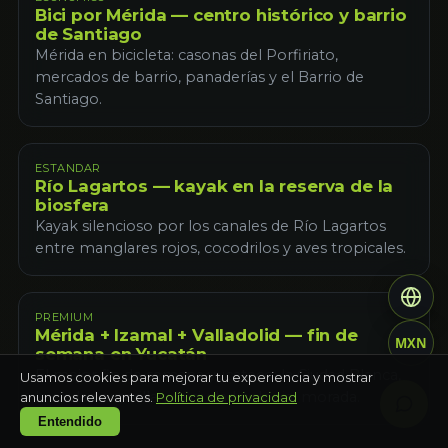
Bici por Mérida — centro histórico y barrio
de Santiago
Mérida en bicicleta: casonas del Porfiriato,
mercados de barrio, panaderías y el Barrio de
Santiago.
ESTANDAR
Río Lagartos — kayak en la reserva de la
biosfera
Kayak silencioso por los canales de Río Lagartos
entre manglares rojos, cocodrilos y aves tropicales.
PREMIUM
Mérida + Izamal + Valladolid — fin de
MXN
semana en Yucatán
El mejor fin de semana yucateco: la Ciudad Blanca,
Usamos cookies para mejorar tu experiencia y mostrar
la ciudad amarilla y la ciudad colonial morada.
anuncios relevantes.
Política de privacidad
Entendido