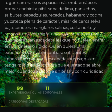
lugar: caminar sus espacios más emblemáticos,
probar cochinita pibil, sopa de lima, panuchos,
salbutes, papadzules, recados, habanero y cocina
yucateca plena de carácter, mirar de cerca selva
baja, cenotes, manglares, salinas, costa norte y
reservas de aves migratorias y dejar tiempo para
que aparezcan esos detalles que no suelen entrar
en un itinerario rígido. Quien quiera una
experiencia breve encontrará suficientes
imperdibles para una escapada intensa; quien
tenga más días descubrirá que el estado se abre
mejor cuando se recorre sin prisa y con curiosidad.
99
11
·
·
EXPERIENCIAS
GUIAS EDITORIALES
3
CATEGORIAS DESTACADAS