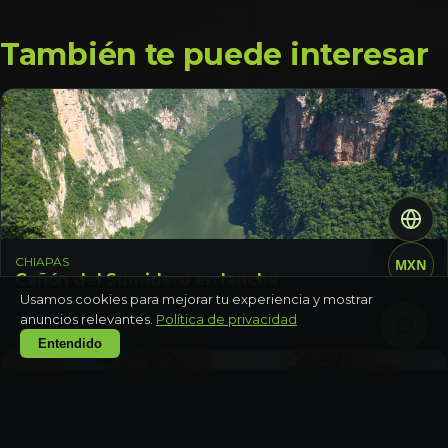
También te puede interesar
CHIAPAS
MXN
Cañón del Sumidero en lancha
Medio día
Usamos cookies para mejorar tu experiencia y mostrar
anuncios relevantes.
Política de privacidad
Entendido