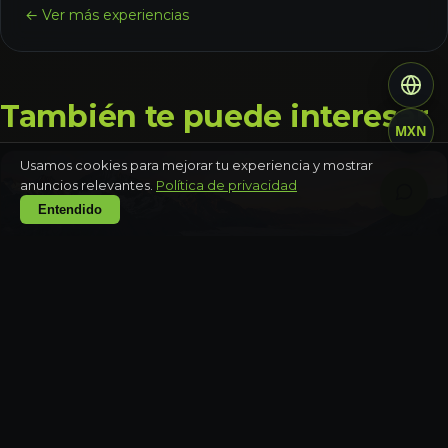
← Ver más experiencias
También te puede interesar
MXN
Usamos cookies para mejorar tu experiencia y mostrar
anuncios relevantes.
Política de privacidad
Entendido
NUEVO LEÓN
Cola de Caballo y Pueblo Mágico de Santiago
Medio día