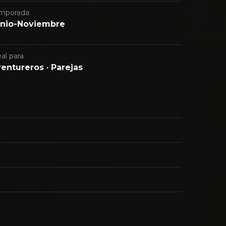
mporada
nio-Noviembre
al para
entureros · Parejas