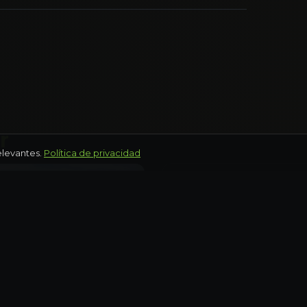
r
elevantes.
Política de privacidad
OAXACA
bán y centro de
Pueblos del valle: Teoti
Mitla