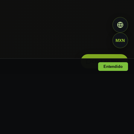
MXN
Chat en linea
Entendido
tlán y