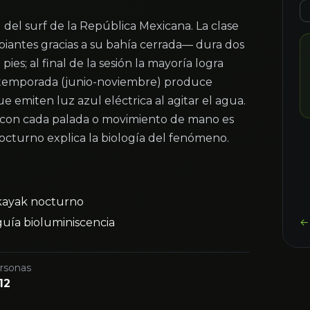
 del surf de la República Mexicana. La clase
ipiantes gracias a su bahía cerrada— dura dos
ies; al final de la sesión la mayoría logra
n temporada (junio-noviembre) produce
 emiten luz azul eléctrica al agitar el agua.
la con cada palada o movimiento de mano es
nocturno explica la biología del fenómeno.
kayak nocturno
guía bioluminiscencia
← 
rsonas
12