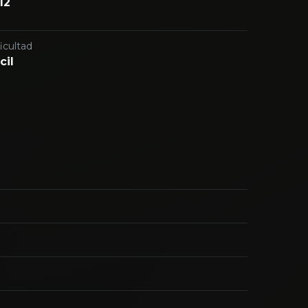
12
icultad
cil