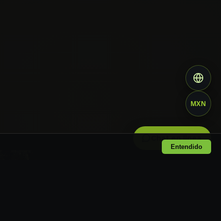
MXN
Chat en linea
Entendido