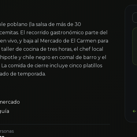
ole poblano (la salsa de más de 30
s cemitas. El recorrido gastronómico parte del
a en vivo, y baja al Mercado de El Carmen para
l taller de cocina de tres horas, el chef local
ipotle y chile negro en comal de barro y el
a comida de cierre incluye cinco platillos
urado de temporada.
mercado
guía
← 
rsonas