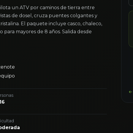
ilota un ATV por caminos de tierra entre
vistas de dosel, cruza puentes colgantes y
stalina. El paquete incluye casco, chaleco,
to para mayores de 8 años. Salida desde
cenote
equipo
← 
rsonas
16
icultad
oderada