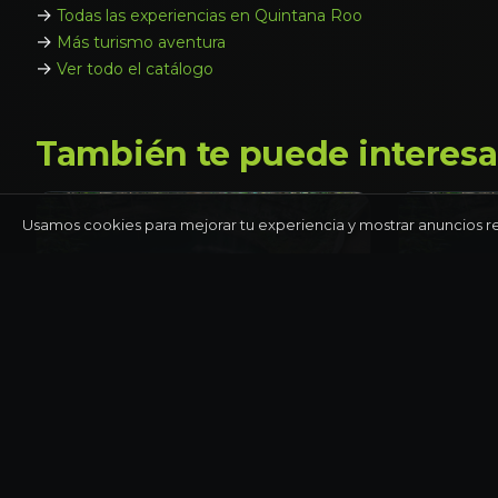
→
Todas las experiencias en Quintana Roo
→
Más turismo aventura
→
Ver todo el catálogo
También te puede interesa
Usamos cookies para mejorar tu experiencia y mostrar anuncios r
QUINTANA ROO
QUINTANA 
Tulum arqueológico y cenote
Tulum pr
cenote e
Día completo
Día compl