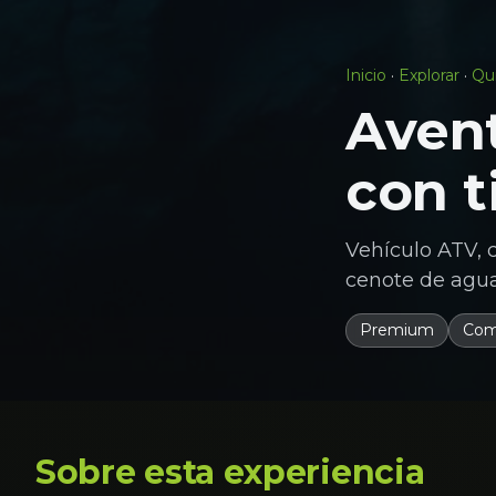
Inicio
·
Explorar
·
Qu
Avent
con t
Vehículo ATV, 
cenote de aguas
Premium
Com
Sobre esta experiencia