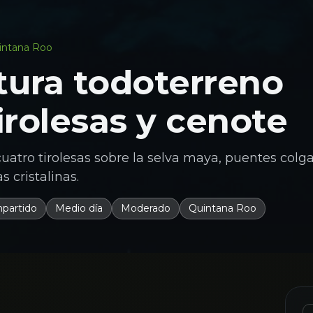
intana Roo
ura todoterreno
irolesas y cenote
cuatro tirolesas sobre la selva maya, puentes colg
 cristalinas.
partido
Medio día
Moderado
Quintana Roo