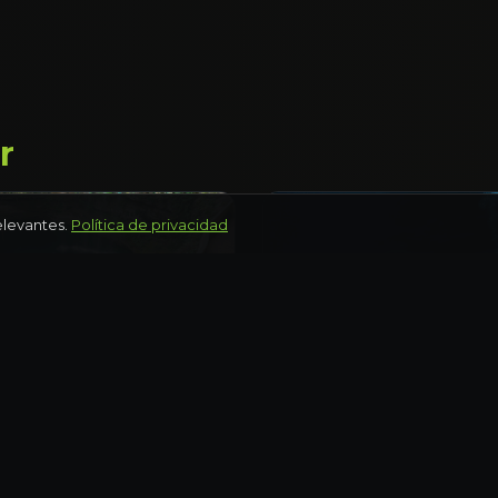
r
elevantes.
Política de privacidad
ROO
QUINTANA ROO
ivado con guía y
Tulum de lujo: yate, b
xclusivo
cena en cenote
eto
Día completo