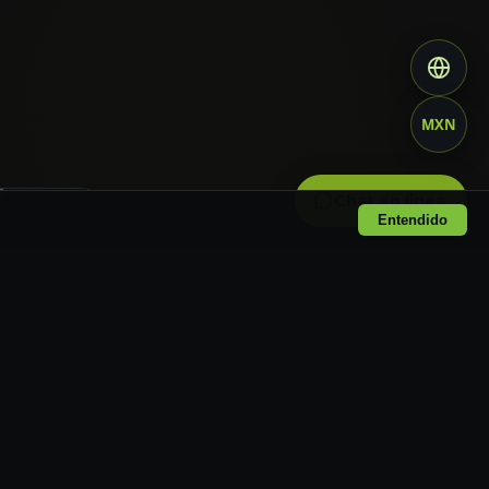
MXN
Chat en linea
Entendido
uceo y