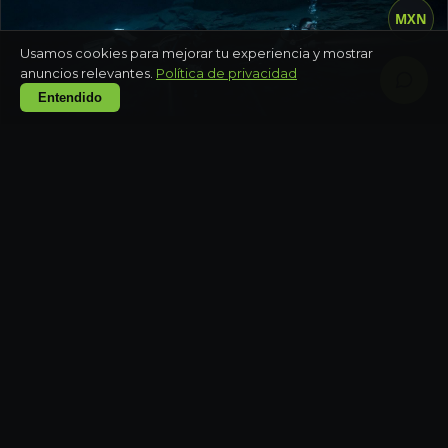
MXN
Usamos cookies para mejorar tu experiencia y mostrar
anuncios relevantes.
Política de privacidad
Entendido
QUINTANA ROO
Aventura todoterreno con tirolesas y cenote
Medio día
QUINTANA ROO
Tulum privado con guía y cenote exclusivo
Día completo