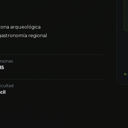
zona arqueológica
gastronomía regional
rsonas
15
← 
icultad
cil