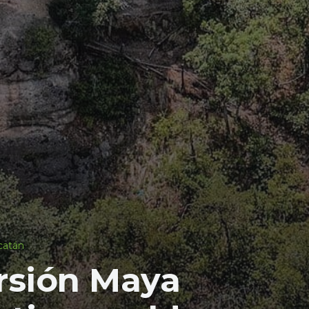
catán
rsión Maya