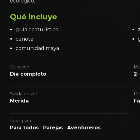
ecológico.
Qué incluye
guía ecoturístico
cenote
comunidad maya
Duración
Pe
Día completo
2–
Salida desde
Dif
Merida
Fá
Ideal para
Para todos · Parejas · Aventureros