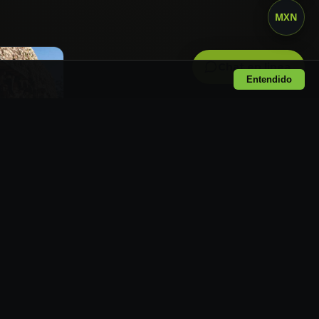
MXN
Chat en linea
Entendido
h y Sayil