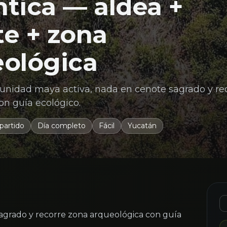
tica — aldea +
e + zona
eológica
unidad maya activa, nada en cenote sagrado y re
on guía ecológico.
artido
Día completo
Fácil
Yucatán
sagrado y recorre zona arqueológica con guía