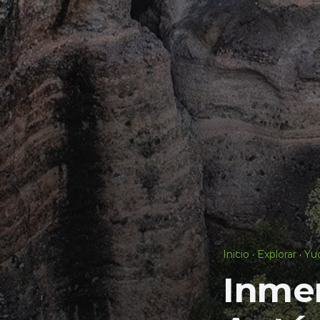
Inicio
·
Explorar
·
Yu
Inme