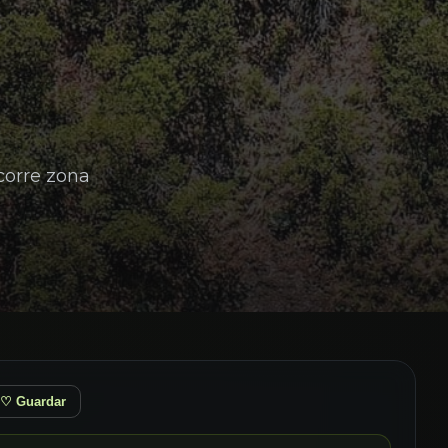
corre zona
♡ Guardar