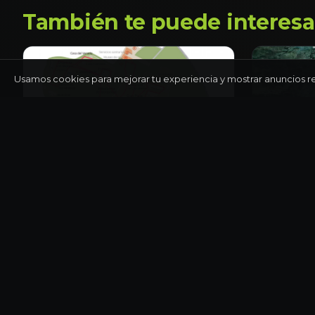
También te puede interesa
Usamos cookies para mejorar tu experiencia y mostrar anuncios r
YUCATÁN
YUCATÁN
Tour privado a Chichén Itzá con
Snorkel
arqueólogo
Medio día
Día completo