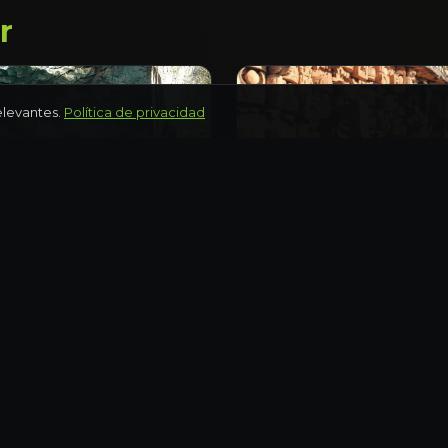
r
elevantes.
Política de privacidad
YUCATÁN
 en cenotes de Homún
Ruta Puuc: Uxmal, Kaba
Día completo