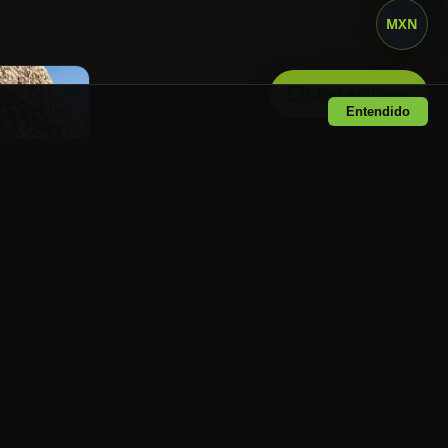
MXN
Chat en linea
Entendido
h y Sayil