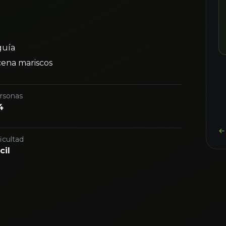
guía
cena mariscos
rsonas
4
← 
icultad
cil