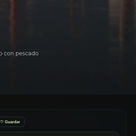
to con pescado
♡ Guardar