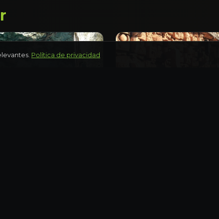
r
elevantes.
Política de privacidad
YUCATÁN
 en cenotes de Homún
Ruta Puuc: Uxmal, Kaba
Día completo