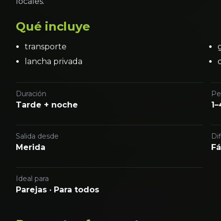
locales.
Qué incluye
transporte
lancha privada
Duración
Pe
Tarde + noche
1–
Salida desde
Dif
Merida
Fá
Ideal para
Parejas · Para todos