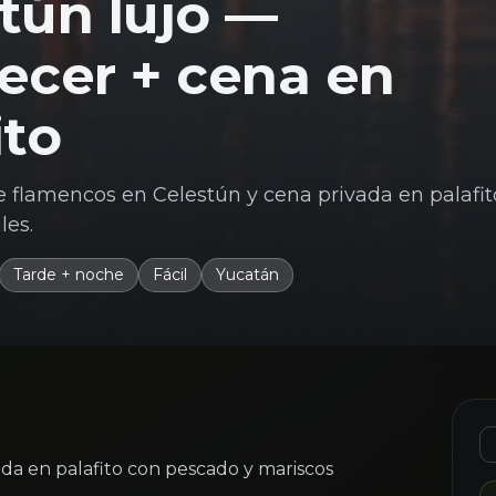
tún lujo —
ecer + cena en
ito
e flamencos en Celestún y cena privada en palafi
les.
Tarde + noche
Fácil
Yucatán
da en palafito con pescado y mariscos