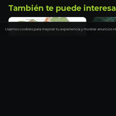
También te puede interesa
Usamos cookies para mejorar tu experiencia y mostrar anuncios r
YUCATÁN
YUCATÁN
Tour privado a Chichén Itzá con
Snorkel
arqueólogo
Medio día
Día completo