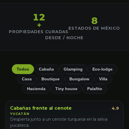
12
8
+
ESTADOS DE MÉXICO
PROPIEDADES CURADAS
DESDE / NOCHE
Todos
Cabaña
Glamping
Eco-lodge
Casa
Boutique
Bungalow
Villa
Hacienda
Tiny house
Palafito
Cabaña
Favorito
Cabañas frente al cenote
4.9
YUCATÁN
Despierta junto a un cenote turquesa en la selva
yucateca.