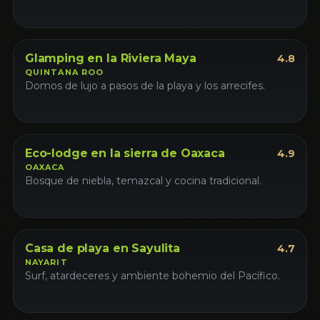
Glamping
Glamping en la Riviera Maya
4.8
QUINTANA ROO
Domos de lujo a pasos de la playa y los arrecifes.
Eco-lodge
Eco
Eco-lodge en la sierra de Oaxaca
4.9
OAXACA
Bosque de niebla, temazcal y cocina tradicional.
Casa
Casa de playa en Sayulita
4.7
NAYARIT
Surf, atardeceres y ambiente bohemio del Pacífico.
Boutique