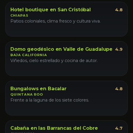
Hotel boutique en San Cristóbal
4.8
CHIAPAS
Patios coloniales, clima fresco y cultura viva.
Glamping
Romántico
Domo geodésico en Valle de Guadalupe
4.9
BAJA CALIFORNIA
Viñedos, cielo estrellado y cocina de autor.
Bungalow
Bungalows en Bacalar
4.8
QUINTANA ROO
Frente a la laguna de los siete colores.
Cabaña
Cabaña en las Barrancas del Cobre
4.7