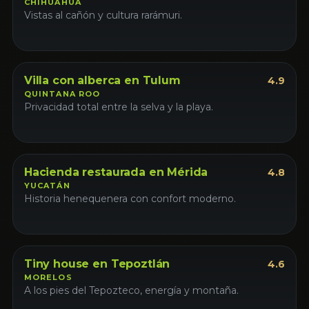
CHIHUAHUA
Vistas al cañón y cultura rarámuri.
Villa
Premium
Villa con alberca en Tulum
4.9
QUINTANA ROO
Privacidad total entre la selva y la playa.
Hacienda
Hacienda restaurada en Mérida
4.8
YUCATÁN
Historia henequenera con confort moderno.
Tiny house
Tiny house en Tepoztlán
4.6
MORELOS
A los pies del Tepozteco, energía y montaña.