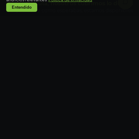
Llega, disfruta, nosotros cubrimos lo demás
Entendido
Si algo no sale como esperabas, estamos disponibles
24/7. Coordinamos con la propiedad y buscamos
solución en tiempo real — no te dejamos solo a
mitad del viaje.
Preguntas frecuentes sobre
hospedaje
¿Son propiedades reales o solo conceptos?
¿Puedo combinar hospedaje con una
experiencia?