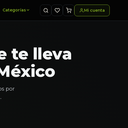
Categorías
Mi cuenta
e te lleva
México
os por
.