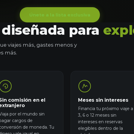
Únete a la lista exclusiva
a diseñada para
expl
ue viajes más, gastes menos y
es más.
Sin comisión en el
Meses sin intereses
extranjero
Financia tu próximo viaje a
Viaja por el mundo sin
3, 6 o 12 meses sin
pagar cargos de
intereses en reservas
conversión de moneda. Tu
elegibles dentro de la
dinero vale igual en