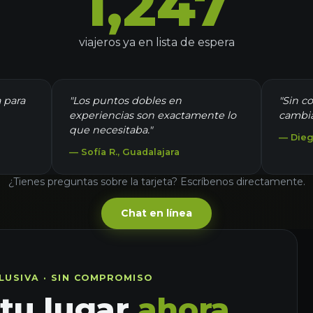
1,247
viajeros ya en lista de espera
a para
"Los puntos dobles en
"Sin c
experiencias son exactamente lo
cambia
que necesitaba."
— Dieg
— Sofía R., Guadalajara
¿Tienes preguntas sobre la tarjeta? Escríbenos directamente.
Chat en línea
LUSIVA · SIN COMPROMISO
 tu lugar
ahora