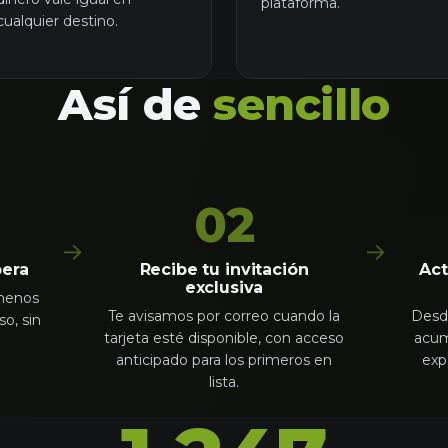
plataforma.
cualquier destino.
Así de
sencillo
02
→
→
pera
Recibe tu invitación
Act
exclusiva
 menos
Te avisamos por correo cuando la
Desde
o, sin
tarjeta esté disponible, con acceso
acum
anticipado para los primeros en
exp
lista.