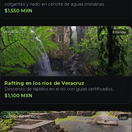
colgantes y nado en cenote de aguas cristalinas.
$1,550 MXN
VERACRUZ
Estándar
Rafting en los ríos de Veracruz
Descenso de rápidos en el río con guías certificados.
$1,100 MXN
CIUDAD DE MÉXICO
Lujo