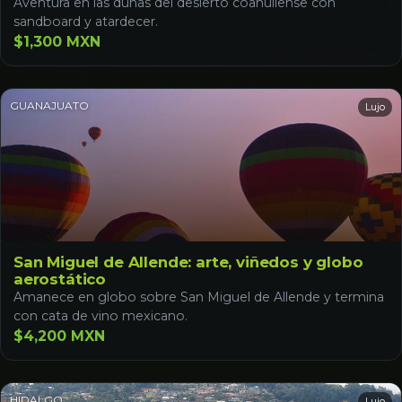
Aventura en las dunas del desierto coahuilense con
sandboard y atardecer.
$1,300 MXN
GUANAJUATO
Lujo
San Miguel de Allende: arte, viñedos y globo
aerostático
Amanece en globo sobre San Miguel de Allende y termina
con cata de vino mexicano.
$4,200 MXN
HIDALGO
Lujo