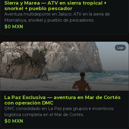
Sierra y Marea — ATV en sierra tropical +
snorkel + pueblo pescador
Aventura multideporte en Jalisco: ATV en la sierra de
Mismaloya, snorkel y pueblo de pescadores.
$0 MXN
BAJA CALIFORNIA SUR
Lujo
La Paz Exclusiva — aventura en Mar de Cortés
con operación DMC
DMC consolidado en La Paz para grupos e incentivos:
logística completa en el Mar de Cortés.
$0 MXN