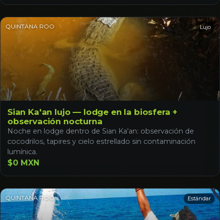
QUINTANA ROO
Lujo
Sian Ka'an lujo — lodge en la biosfera +
observación nocturna
Noche en lodge dentro de Sian Ka'an: observación de
cocodrilos, tapires y cielo estrellado sin contaminación
lumínica.
$0 MXN
QUINTANA ROO
Estándar