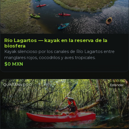
Río Lagartos — kayak en la reserva de la
biosfera
Kayak silencioso por los canales de Río Lagartos entre
manglares rojos, cocodrilos y aves tropicales.
$0 MXN
QUINTANA ROO
Estándar