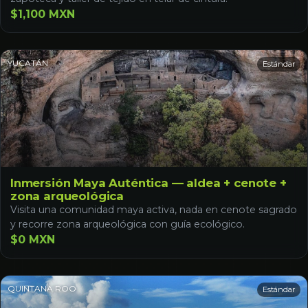
$1,100 MXN
YUCATÁN
Estándar
Inmersión Maya Auténtica — aldea + cenote +
zona arqueológica
Visita una comunidad maya activa, nada en cenote sagrado
y recorre zona arqueológica con guía ecológico.
$0 MXN
QUINTANA ROO
Estándar