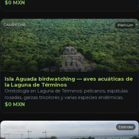
$0 MXN
CAMPECHE
Premium
Isla Aguada birdwatching — aves acuáticas de
la Laguna de Términos
Ornitología en Laguna de Términos: pelícanos, espátulas
rosadas, garzas tricolores y varias especies endémicas.
$0 MXN
CAMPECHE
Estándar