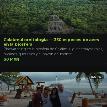
Calakmul ornitología — 350 especies de aves
en la biosfera
Birdwatching en la biosfera de Calakmul: guacamayas rojas,
tucanes, quetzales y el pavón del monte.
$0 MXN
CAMPECHE
Estándar