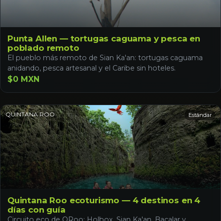
Punta Allen — tortugas caguama y pesca en
poblado remoto
El pueblo más remoto de Sian Ka'an: tortugas caguama
anidando, pesca artesanal y el Caribe sin hoteles.
$0 MXN
QUINTANA ROO
Estándar
Quintana Roo ecoturismo — 4 destinos en 4
días con guía
Circuito eco de QRoo: Holbox, Sian Ka'an, Bacalar y