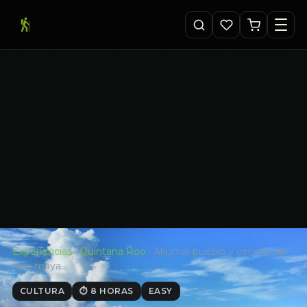
Experiencias
·
Quintana Roo
·
Akumal pueblo y cenote del
mar maya…
CULTURA
⏱ 8 HORAS
EASY