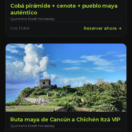
Cobá pirámide + cenote + pueblo maya
auténtico
Quintana Roo
8 horas
easy
Reservar ahora →
CULTURA
Ruta maya de Cancún a Chichén Itzá VIP
Quintana Roo
8 horas
easy