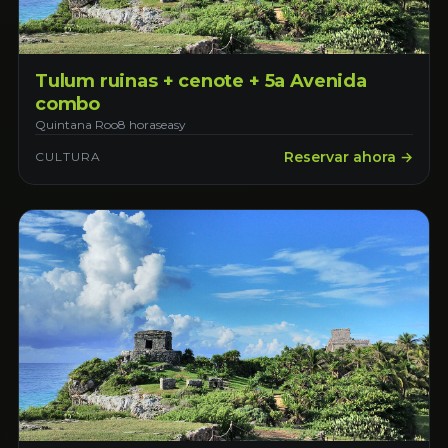
Tulum ruinas + cenote + 5a Avenida
combo
Quintana Roo
8 horas
easy
Reservar ahora →
CULTURA