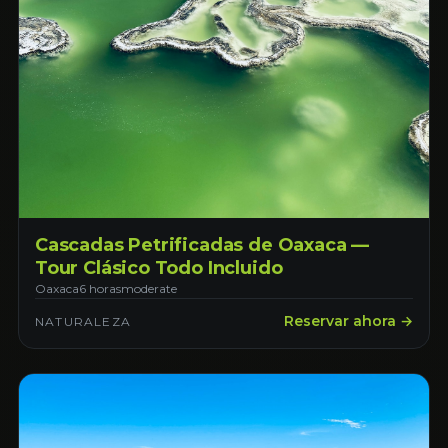
Cascadas Petrificadas de Oaxaca —
Tour Clásico Todo Incluido
Oaxaca
6 horas
moderate
Reservar ahora →
NATURALEZA