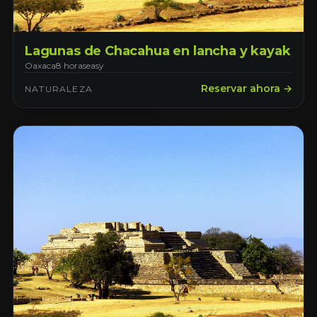
Lagunas de Chacahua en lancha y kayak
Oaxaca
8 horas
easy
Reservar ahora →
NATURALEZA