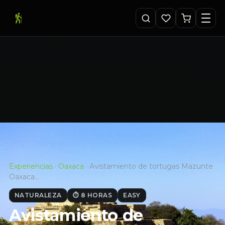
Experiencias
·
Oaxaca
·
Avistamiento de tortugas Mazunte
Oaxaca…
NATURALEZA
⏱ 8 HORAS
EASY
Avistamiento de