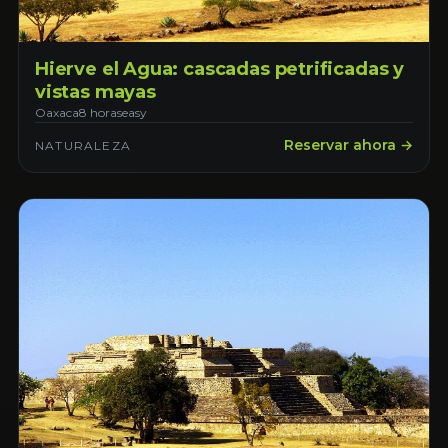
Hierve el Agua: cascadas petrificadas y
vistas mayas
Oaxaca
8 horas
easy
Reservar ahora →
NATURALEZA