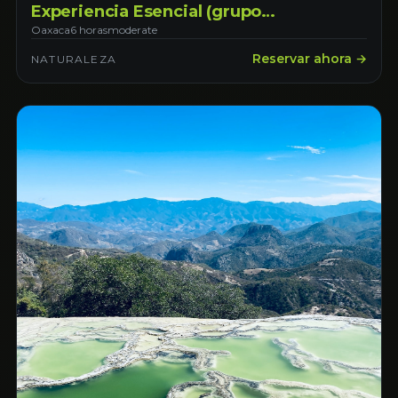
Experiencia Esencial (grupo
compartido)
Oaxaca
6 horas
moderate
Reservar ahora →
NATURALEZA