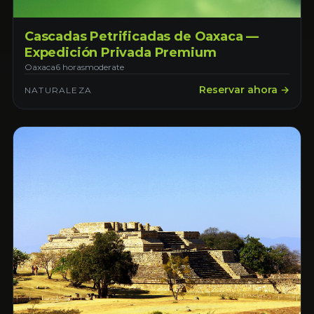
Cascadas Petrificadas de Oaxaca —
Expedición Privada Premium
Oaxaca
6 horas
moderate
Reservar ahora →
NATURALEZA