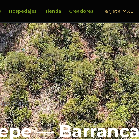
s
Hospedajes
Tienda
Creadores
Tarjeta MXE
 del Cobre 3 …
epe — Barranca