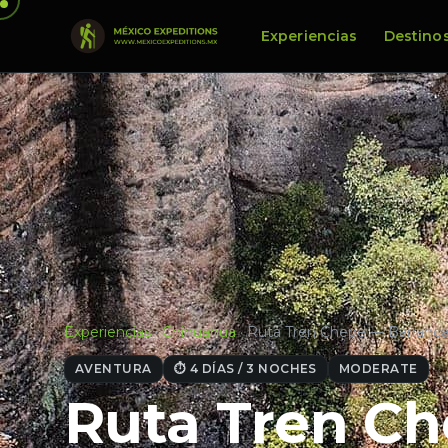
Experiencias
Destino
Experiencias
·
Chihuahua
·
Ruta Tren Chepe — Barrancas
AVENTURA
⏱ 4 DÍAS / 3 NOCHES
MODERATE
Ruta Tren Ch