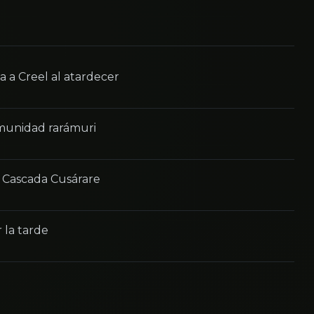
 a Creel al atardecer
omunidad rarámuri
+ Cascada Cusárare
 la tarde