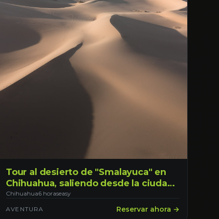
Tour al desierto de "Smalayuca" en
Chihuahua, saliendo desde la ciudad
capital
Chihuahua
6 horas
easy
Reservar ahora →
AVENTURA