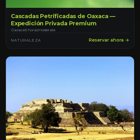
Cascadas Petrificadas de Oaxaca —
Expedición Privada Premium
Oaxaca
6 horas
moderate
Reservar ahora →
NATURALEZA