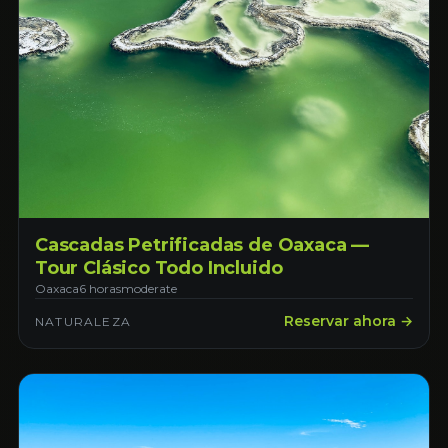
Cascadas Petrificadas de Oaxaca —
Tour Clásico Todo Incluido
Oaxaca
6 horas
moderate
Reservar ahora →
NATURALEZA