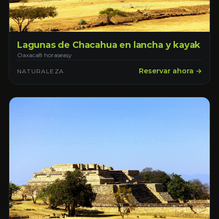
Lagunas de Chacahua en lancha y kayak
Oaxaca
8 horas
easy
Reservar ahora →
NATURALEZA