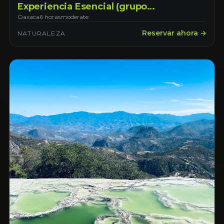
Experiencia Esencial (grupo
compartido)
Oaxaca
6 horas
moderate
Reservar ahora →
NATURALEZA