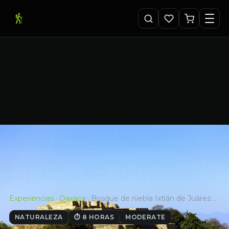
Experiencias
·
Oaxaca
·
Bosque de niebla Ixtlán de Juárez…
NATURALEZA
⏱ 8 HORAS
MODERATE