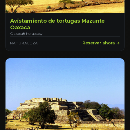
Avistamiento de tortugas Mazunte
Oaxaca
Oaxaca
8 horas
easy
Reservar ahora →
NATURALEZA