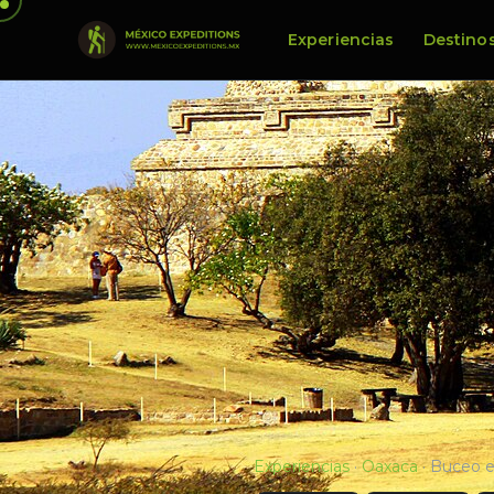
Experiencias
Destino
Experiencias
·
Oaxaca
·
Buceo e