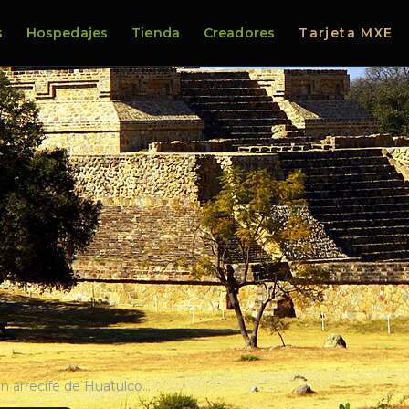
s
Hospedajes
Tienda
Creadores
Tarjeta MXE
n arrecife de Huatulco…