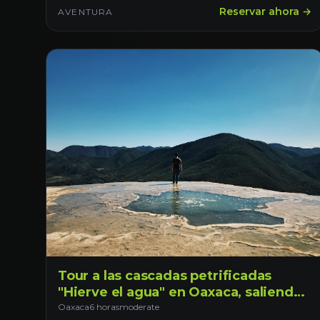
Reservar ahora →
AVENTURA
Tour a las cascadas petrificadas
"Hierve el agua" en Oaxaca, saliendo
desde la ciudad capital de Oaxaca
Oaxaca
6 horas
moderate