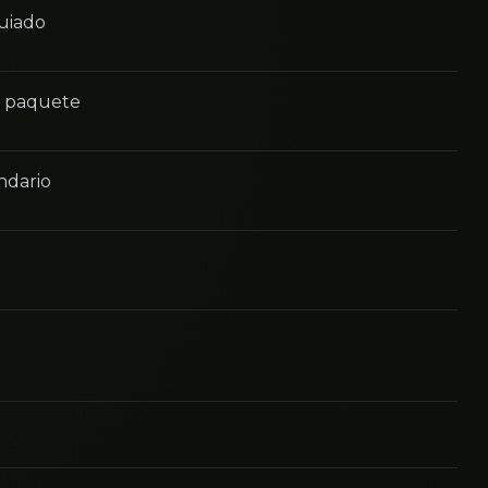
guiado
n paquete
ndario