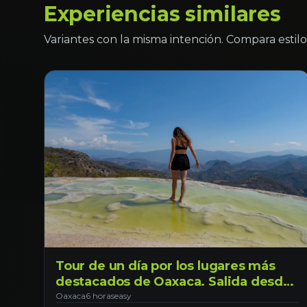
Experiencias similares
Variantes con la misma intención. Compara estilo 
Tour de un día por los lugares más
destacados de Oaxaca. Salida desde
Oaxaca.
Oaxaca
6 horas
easy