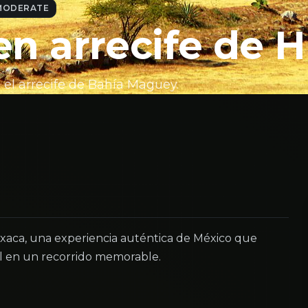
MODERATE
n arrecife de 
 el arrecife de Bahía Maguey.
aca, una experiencia auténtica de México que
al en un recorrido memorable.