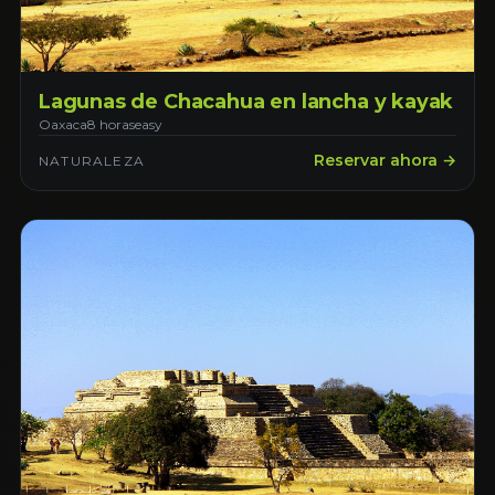
Lagunas de Chacahua en lancha y kayak
Oaxaca
8 horas
easy
Reservar ahora →
NATURALEZA