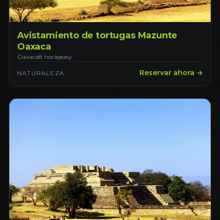
Avistamiento de tortugas Mazunte
Oaxaca
Oaxaca
8 horas
easy
Reservar ahora →
NATURALEZA