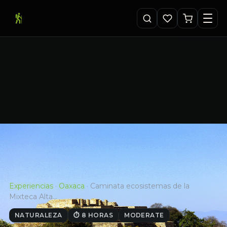
Experiencias
·
Oaxaca
·
Caminata ecosistemas de la
Mixteca Alta…
NATURALEZA
⏱ 8 HORAS
MODERATE