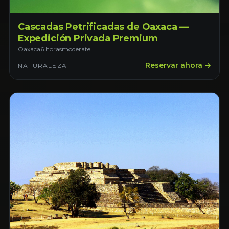
Cascadas Petrificadas de Oaxaca —
Expedición Privada Premium
Oaxaca
6 horas
moderate
Reservar ahora →
NATURALEZA