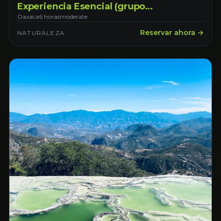
Experiencia Esencial (grupo
compartido)
Oaxaca
6 horas
moderate
Reservar ahora →
NATURALEZA