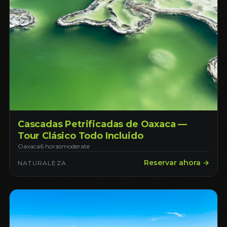
Cascadas Petrificadas de Oaxaca —
Tour Clásico Todo Incluido
Oaxaca
6 horas
moderate
Reservar ahora →
NATURALEZA