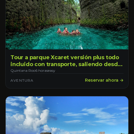
Tour a parque Xcaret versión plus todo
incluido con transporte, saliendo desde
la ciudad de Cancún
Quintana Roo
6 horas
easy
Reservar ahora →
AVENTURA