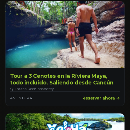
Tour a 3 Cenotes en la Riviera Maya,
todo incluido. Saliendo desde Cancún
Quintana Roo
8 horas
easy
Reservar ahora →
AVENTURA