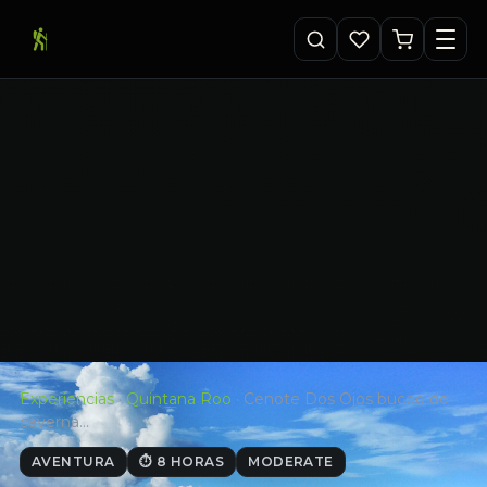
Experiencias
·
Quintana Roo
·
Cenote Dos Ojos buceo de
caverna…
AVENTURA
⏱ 8 HORAS
MODERATE