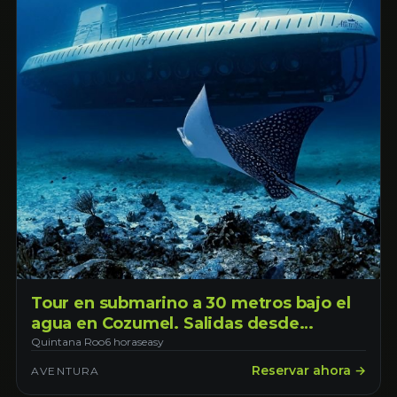
Tour en submarino a 30 metros bajo el
agua en Cozumel. Salidas desde
Cozumel
Quintana Roo
6 horas
easy
Reservar ahora →
AVENTURA