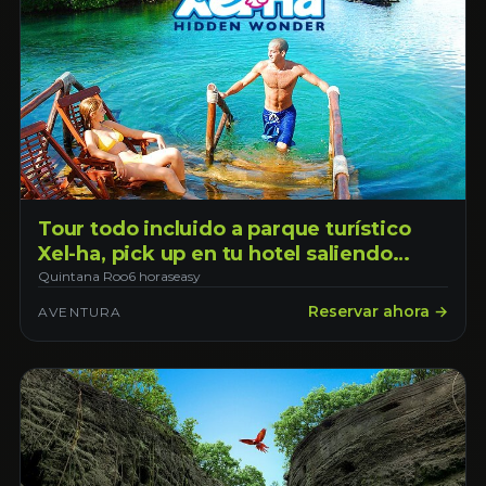
Tour todo incluido a parque turístico
Xel-ha, pick up en tu hotel saliendo
desde la ciudad de Cancún
Quintana Roo
6 horas
easy
Reservar ahora →
AVENTURA