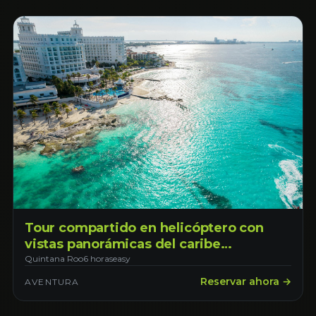
Tour compartido en helicóptero con
vistas panorámicas del caribe
mexicano. Salida desde Cancún
Quintana Roo
6 horas
easy
Reservar ahora →
AVENTURA