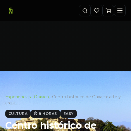
Experiencias
·
Oaxaca
·
Centro histórico de Oaxaca: arte y
arqui…
CULTURA
⏱ 8 HORAS
EASY
Centro histórico de