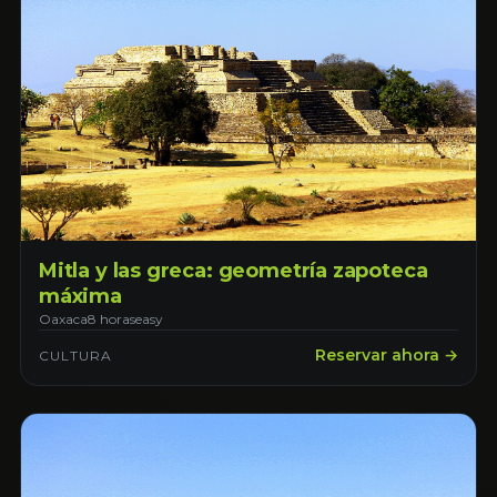
Mitla y las greca: geometría zapoteca
máxima
Oaxaca
8 horas
easy
Reservar ahora →
CULTURA