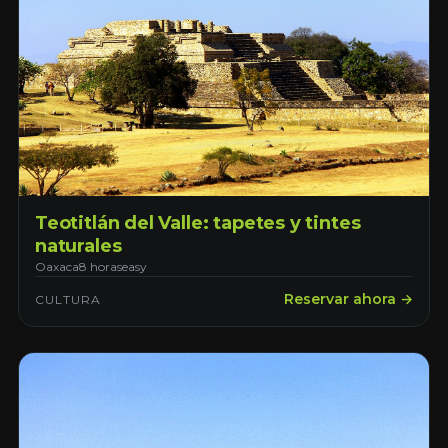
Teotitlán del Valle: tapetes y tintes
naturales
Oaxaca
8 horas
easy
Reservar ahora →
CULTURA