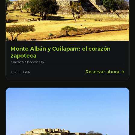
Monte Albán y Cuilapam: el corazón
zapoteca
Oaxaca
8 horas
easy
Reservar ahora →
CULTURA