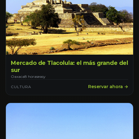
Mercado de Tlacolula: el más grande del
sur
Oaxaca
8 horas
easy
Reservar ahora →
CULTURA