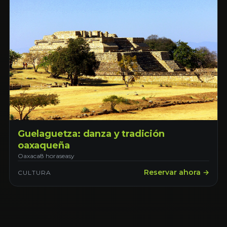
Guelaguetza: danza y tradición
oaxaqueña
Oaxaca
8 horas
easy
Reservar ahora →
CULTURA