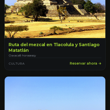
Ruta del mezcal en Tlacolula y Santiago
Matatlán
Oaxaca
8 horas
easy
Reservar ahora →
CULTURA