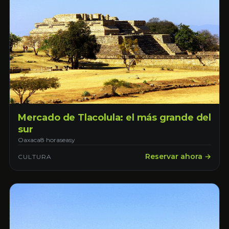
Mercado de Tlacolula: el más grande del
sur
Oaxaca
8 horas
easy
Reservar ahora →
CULTURA