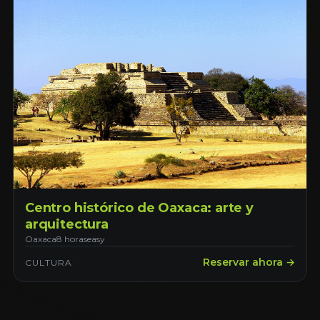
Centro histórico de Oaxaca: arte y
arquitectura
Oaxaca
8 horas
easy
Reservar ahora →
CULTURA