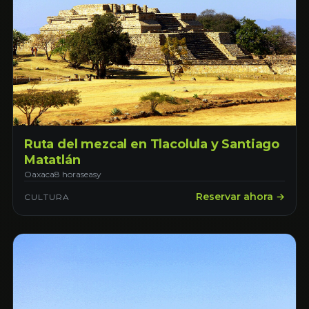
Ruta del mezcal en Tlacolula y Santiago
Matatlán
Oaxaca
8 horas
easy
Reservar ahora →
CULTURA