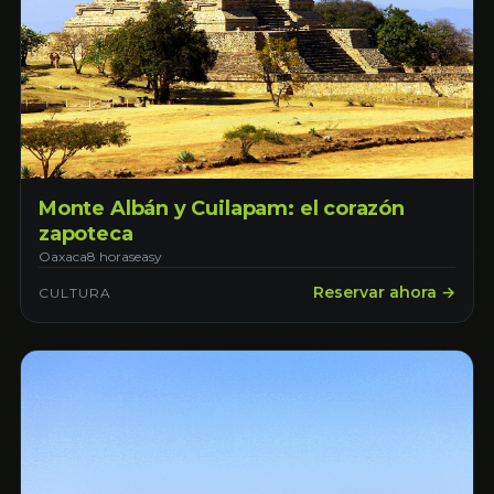
Monte Albán y Cuilapam: el corazón
zapoteca
Oaxaca
8 horas
easy
Reservar ahora →
CULTURA