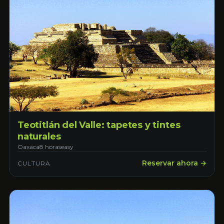
Teotitlán del Valle: tapetes y tintes
naturales
Oaxaca
8 horas
easy
Reservar ahora →
CULTURA