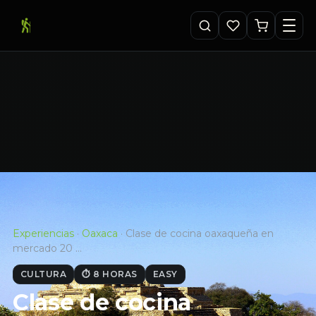
Experiencias
·
Oaxaca
·
Clase de cocina oaxaqueña en
mercado 20 …
CULTURA
⏱ 8 HORAS
EASY
Clase de cocina