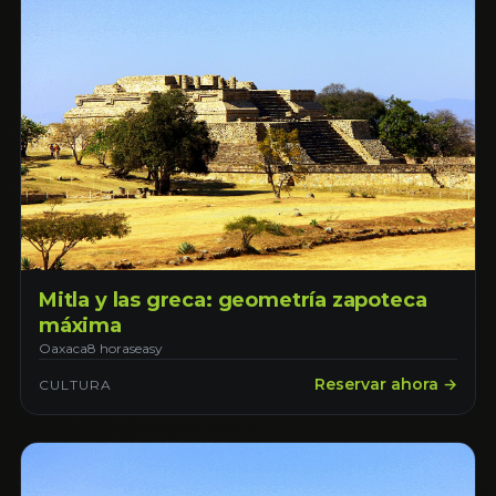
Mitla y las greca: geometría zapoteca
máxima
Oaxaca
8 horas
easy
Reservar ahora →
CULTURA