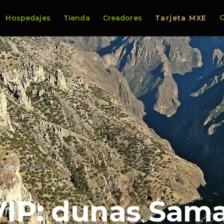
C
Hospedajes
Tienda
Creadores
Tarjeta MXE
layuca experi…
VIP: dunas Sam