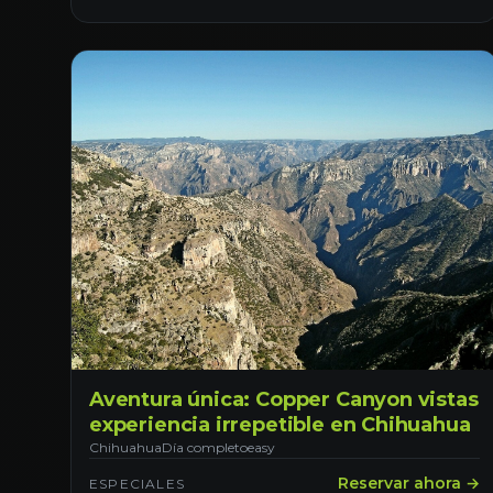
Aventura única: Copper Canyon vistas
experiencia irrepetible en Chihuahua
Chihuahua
Día completo
easy
Reservar ahora →
ESPECIALES