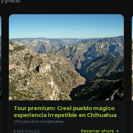
y precio.
Tour premium: Creel pueblo mágico
experiencia irrepetible en Chihuahua
Chihuahua
Día completo
easy
Reservar ahora →
ESPECIALES