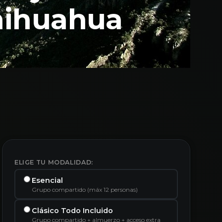
Chihuahua
ELIGE TU MODALIDAD:
Esencial
Grupo compartido (máx 12 personas)
Clásico Todo Incluido
Grupo compartido + almuerzo + acceso extra