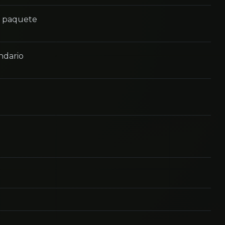
n paquete
ndario