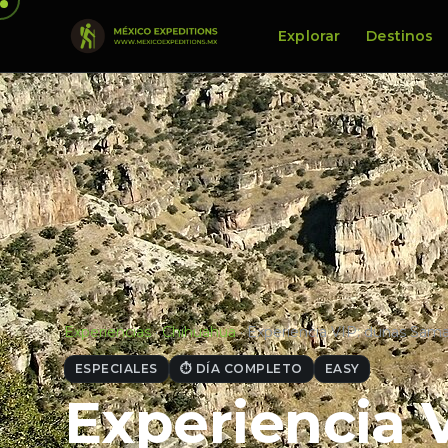
Explorar
Destinos
Experiencias
·
Chihuahua
·
Experiencia VIP: dunas Sama
ESPECIALES
⏱ DÍA COMPLETO
EASY
Experiencia 