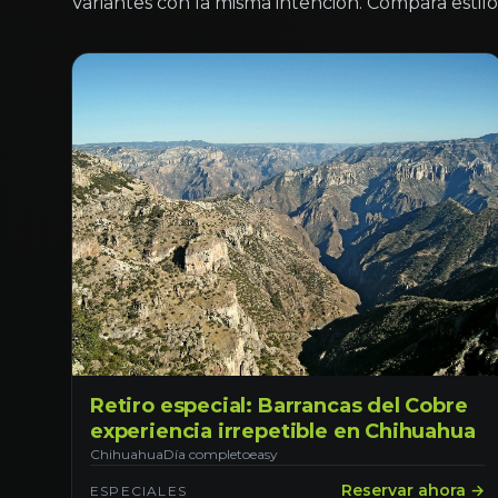
Variantes con la misma intención. Compara estilo 
Retiro especial: Barrancas del Cobre
experiencia irrepetible en Chihuahua
Chihuahua
Día completo
easy
Reservar ahora →
ESPECIALES