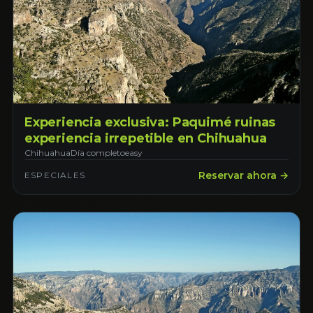
Experiencia exclusiva: Paquimé ruinas
experiencia irrepetible en Chihuahua
Chihuahua
Día completo
easy
Reservar ahora →
ESPECIALES