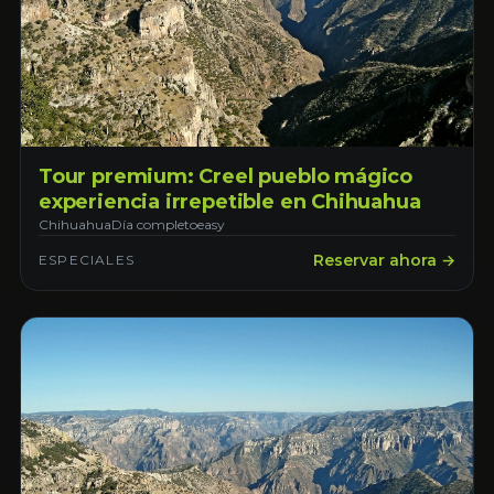
Tour premium: Creel pueblo mágico
experiencia irrepetible en Chihuahua
Chihuahua
Día completo
easy
Reservar ahora →
ESPECIALES