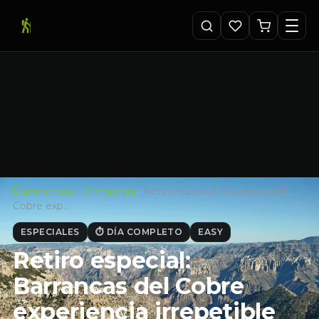
Experiencias
·
Chihuahua
·
Retiro especial: Barrancas del
Cobre exp…
ESPECIALES
⏱ DÍA COMPLETO
EASY
Retiro especial:
Barrancas del Cobre
experiencia irrepetible