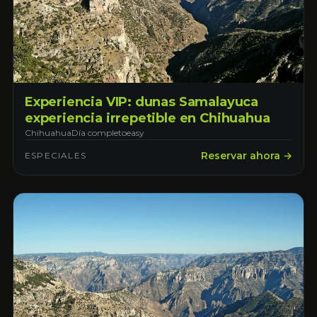
Experiencia VIP: dunas Samalayuca
experiencia irrepetible en Chihuahua
Chihuahua
Día completo
easy
Reservar ahora →
ESPECIALES