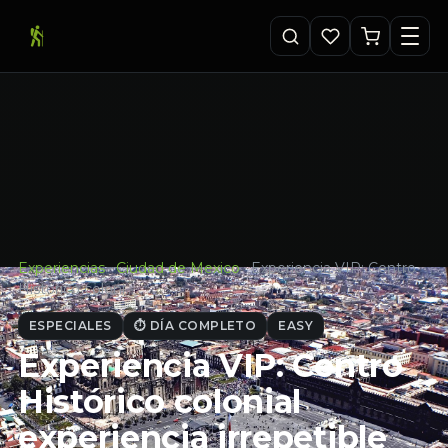
Experiencias
·
Ciudad de Mexico
·
Experiencia VIP: Centro
Histórico coloni…
ESPECIALES
⏱ DÍA COMPLETO
EASY
Experiencia VIP: Centro
Histórico colonial
experiencia irrepetible