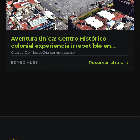
Aventura única: Centro Histórico
colonial experiencia irrepetible en
Ciudad de México
Ciudad De Mexico
Día completo
easy
Reservar ahora →
ESPECIALES