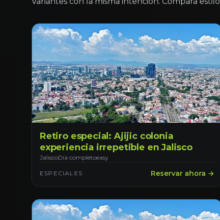
Variantes con la misma intención. Compara estilo 
Retiro especial: Ajijic colonia
experiencia irrepetible en Jalisco
Jalisco
Día completo
easy
Reservar ahora →
ESPECIALES