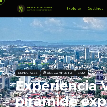
Explorar
Destinos
Experiencias
·
Jalisco
·
Experiencia VIP: Guachimontone
ESPECIALES
⏱ DÍA COMPLETO
EASY
Experiencia 
pirámide expe