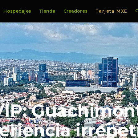
C
Hospedajes
Tienda
Creadores
Tarjeta MXE
s pirámide…
VIP: Guachimon
riencia irrepet