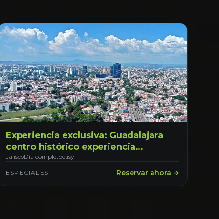
Experiencia exclusiva: Guadalajara
centro histórico experiencia
irrepetible en Jalisco
Jalisco
Día completo
easy
Reservar ahora →
ESPECIALES