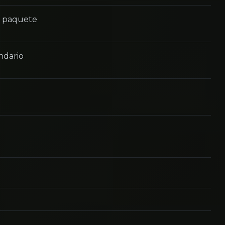
n paquete
ndario