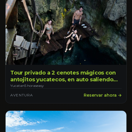
Tour privado a 2 cenotes mágicos con
antojitos yucatecos, en auto saliendo
desde la ciudad de Mérida Yucatán
Yucatan
5 horas
easy
Reservar ahora →
AVENTURA