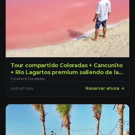
Tour compartido Coloradas + Cancunito
+ Río Lagartos premium saliendo de la
ciudad de Mérida
Yucatan
6 horas
easy
Reservar ahora →
AVENTURA