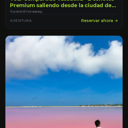
Premium saliendo desde la ciudad de
Mérida.
Yucatan
5 horas
easy
Reservar ahora →
AVENTURA