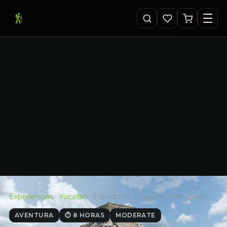
Experiencias
·
Yucatan
·
Expedición a cavernas de Loltún…
AVENTURA
⏱ 8 HORAS
MODERATE