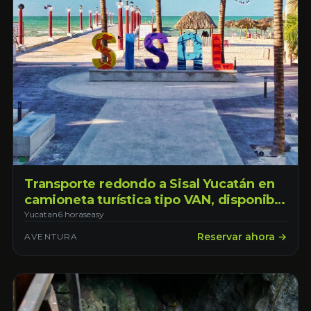
Transporte redondo a Sisal Yucatán en
camioneta turística tipo VAN, disponible
todos los días con horario de 7:00am -
Yucatan
6 horas
easy
7:00pm disfruta 12 horas de tiempo
Reservar ahora →
AVENTURA
libre