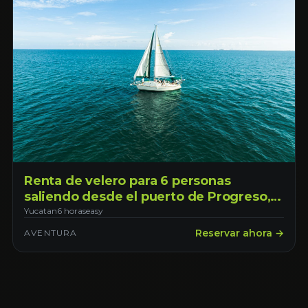
Renta de velero para 6 personas
saliendo desde el puerto de Progreso,
con opción de transporte desde Mérida
Yucatan
6 horas
easy
Reservar ahora →
AVENTURA