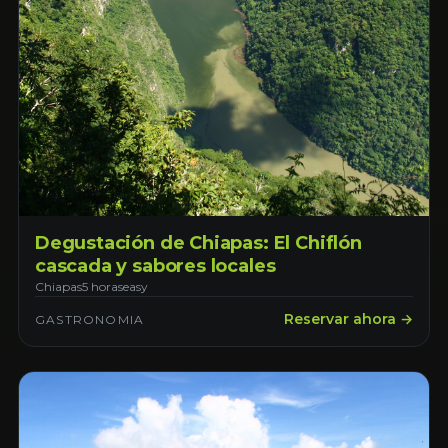
Degustación de Chiapas: El Chiflón
cascada y sabores locales
Chiapas
5 horas
easy
Reservar ahora →
GASTRONOMIA