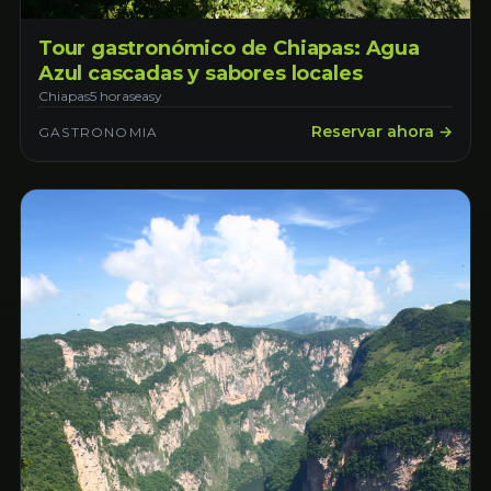
Tour gastronómico de Chiapas: Agua
Azul cascadas y sabores locales
Chiapas
5 horas
easy
Reservar ahora →
GASTRONOMIA