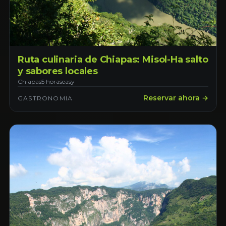
Ruta culinaria de Chiapas: Misol-Ha salto
y sabores locales
Chiapas
5 horas
easy
Reservar ahora →
GASTRONOMIA