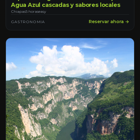
Agua Azul cascadas y sabores locales
Chiapas
5 horas
easy
Reservar ahora →
GASTRONOMIA