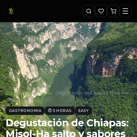
Experiencias
·
Chiapas
·
Degustación de Chiapas: Misol-Ha
salto y…
GASTRONOMIA
⏱ 5 HORAS
EASY
Degustación de Chiapas:
Misol-Ha salto y sabores