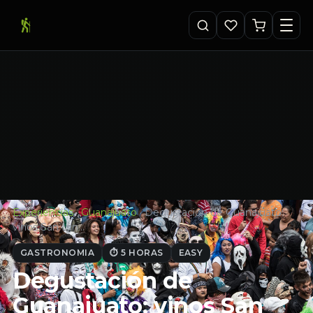
Experiencias
·
Guanajuato
·
Degustación de Guanajuato:
vinos San Ign…
GASTRONOMIA
⏱ 5 HORAS
EASY
Degustación de
Guanajuato: vinos San