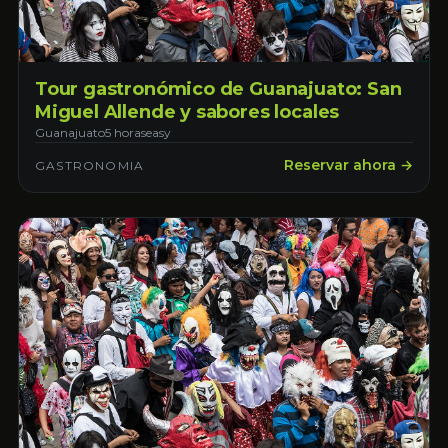
Tour gastronómico de Guanajuato: San
Miguel Allende y sabores locales
Guanajuato
5 horas
easy
Reservar ahora →
GASTRONOMIA