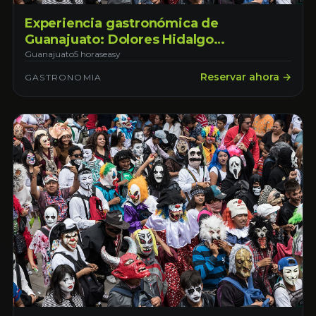
Experiencia gastronómica de
Guanajuato: Dolores Hidalgo
independencia y sabores locales
Guanajuato
5 horas
easy
Reservar ahora →
GASTRONOMIA