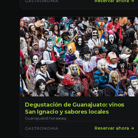
Reservar ahora →
GASTRONOMIA
Degustación de Guanajuato: vinos
San Ignacio y sabores locales
Guanajuato
5 horas
easy
Reservar ahora →
GASTRONOMIA