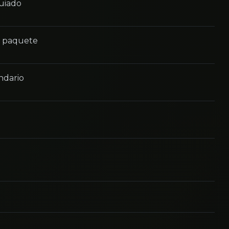
guiado
n paquete
ndario