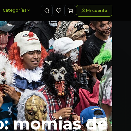
Categorías
Mi cuenta
o: momias de