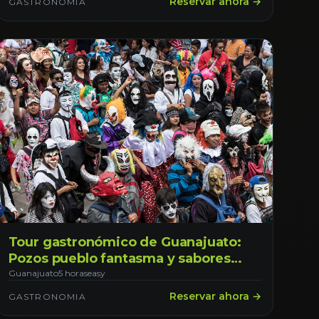
Reservar ahora →
GASTRONOMIA
Tour gastronómico de Guanajuato:
Pozos pueblo fantasma y sabores
locales
Guanajuato
5 horas
easy
Reservar ahora →
GASTRONOMIA