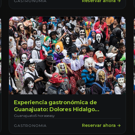
Reservar ahora →
GASTRONOMIA
Experiencia gastronómica de
Guanajuato: Dolores Hidalgo
independencia y sabores locales
Guanajuato
5 horas
easy
Reservar ahora →
GASTRONOMIA