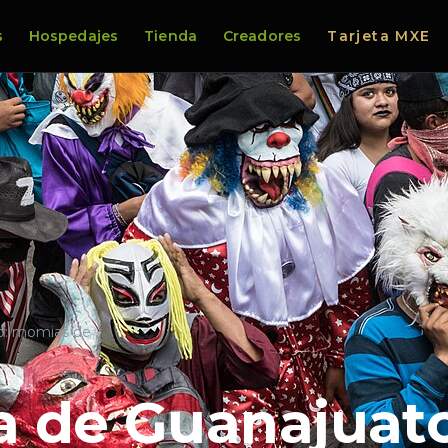
s
Hospedajes
Tienda
Creadores
Tarjeta MXE
to: momias de …
ia de Guanajuat