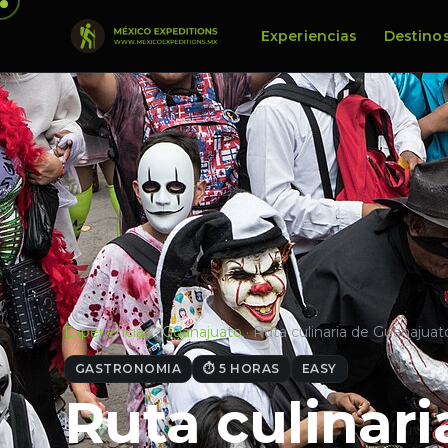
Experiencias
Destino
Experiencias
·
Guanajuato
·
Ruta culinaria de Guanajua
GASTRONOMIA
⏱ 5 HORAS
EASY
Ruta culinar